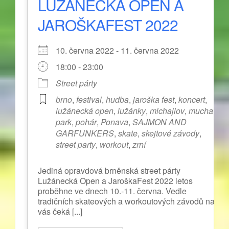
LUŽÁNECKÁ OPEN A
JAROŠKAFEST 2022
10. června 2022 - 11. června 2022
18:00 - 23:00
Street párty
brno
,
festival
,
hudba
,
jaroška fest
,
koncert
,
lužánecká open
,
lužánky
,
michajlov
,
mucha
,
park
,
pohár
,
Ponava
,
SAJMON AND
GARFUNKERS
,
skate
,
skejtové závody
,
street party
,
workout
,
zrní
Jediná opravdová brněnská street párty
Lužánecká Open a JaroškaFest 2022 letos
proběhne ve dnech 10.-11. června. Vedle
tradičních skateových a workoutových závodů na
vás čeká [...]