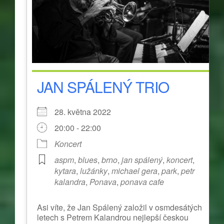
JAN SPÁLENÝ TRIO
28. května 2022
20:00 - 22:00
Koncert
aspm
,
blues
,
brno
,
jan spálený
,
koncert
,
kytara
,
lužánky
,
michael gera
,
park
,
petr
kalandra
,
Ponava
,
ponava cafe
Asi víte, že Jan Spálený založil v osmdesátých
letech s Petrem Kalandrou nejlepší českou