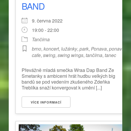
BAND
9. června 2022
19:00 - 22:00
Tančírna
brno
,
koncert
,
lužánky
,
park
,
Ponava
,
ponava
cafe
,
swing
,
swing wings
,
tančírna
,
tanec
Převážně mladá smečka Wraa Dap Band Ze
Smetanky s ambicemi hrát hudbu velkých big
bandů se pod vedením zkušeného Zdeňka
Treblíka snaží konvergovat k umění [...]
VÍCE INFORMACÍ