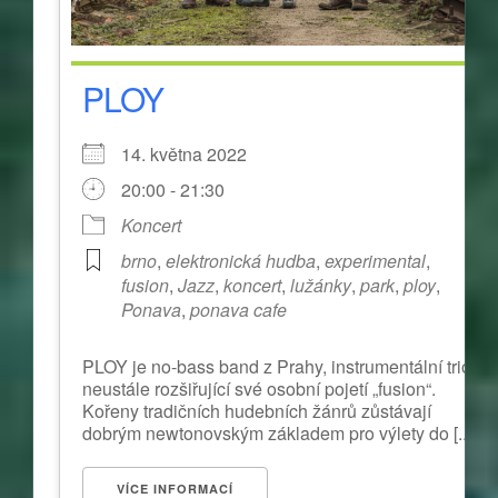
PLOY
14. května 2022
20:00 - 21:30
Koncert
brno
,
elektronická hudba
,
experimental
,
fusion
,
Jazz
,
koncert
,
lužánky
,
park
,
ploy
,
Ponava
,
ponava cafe
PLOY je no-bass band z Prahy, instrumentální trio,
neustále rozšiřující své osobní pojetí „fusion“.
Kořeny tradičních hudebních žánrů zůstávají
dobrým newtonovským základem pro výlety do [...]
VÍCE INFORMACÍ