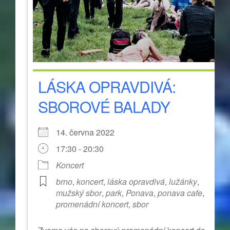
LÁSKA OPRAVDIVÁ:
SBOROVÉ BALADY
14. června 2022
17:30 - 20:30
Koncert
brno
,
koncert
,
láska opravdivá
,
lužánky
,
mužský sbor
,
park
,
Ponava
,
ponava cafe
,
promenádní koncert
,
sbor