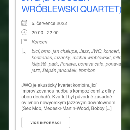
WRÓBLEWSKI QUARTET)
5. července 2022
20:00 - 22:00
Koncert
bicí
,
brno
,
jan chalupa
,
Jazz
,
JWQ
,
koncert
,
kontrabas
,
lužánky
,
michal wróblewski
,
miloš
klápště
,
park
,
Ponava
,
ponava cafe
,
ponava
jazz
,
štěpán janoušek
,
trombon
JWQ je akustický kvartet kombinující
improvizovanou hudbu s kompozicemi z dílny
obou dechařů. Kvartet byl původně zásadně
ovlivněn newyorským jazzovým downtownem
(Sex Mob, Medeski-Martin-Wood, Bobby [...]
VÍCE INFORMACÍ