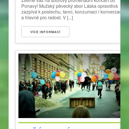
Zveme vás na sborový promenádní koncert do
Ponavy! Mužský pěvecký sbor Láska opravdivá
zazpívá k poslechu, tanci, konzumaci i konverzaci
a hlavně pro radost. V [...]
VÍCE INFORMACÍ