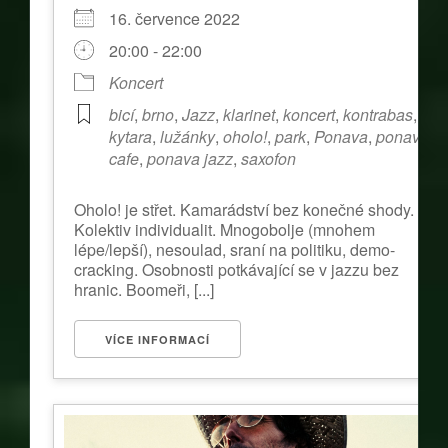
16. července 2022
20:00 - 22:00
Koncert
bicí
,
brno
,
Jazz
,
klarinet
,
koncert
,
kontrabas
,
kytara
,
lužánky
,
oholo!
,
park
,
Ponava
,
ponava
cafe
,
ponava jazz
,
saxofon
Oholo! je střet. Kamarádství bez konečné shody.
Kolektiv individualit. Mnogobolje (mnohem
lépe/lepší), nesoulad, sraní na politiku, demo-
cracking. Osobnosti potkávající se v jazzu bez
hranic. Boomeři, [...]
VÍCE INFORMACÍ