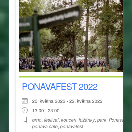
PONAVAFEST 2022
20. května 2022 - 22. května 2022
13:00 - 23:00
brno
,
festival
,
koncert
,
lužánky
,
park
,
Ponava
,
ponava cafe
,
ponavafest