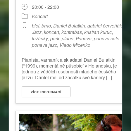
20:00 - 22:00
Koncert
bicí
,
brno
,
Daniel Bulatkin
,
gabriel červeňák
,
Jazz
,
koncert
,
kontrabas
,
kristian kuruc
,
lužánky
,
park
,
piano
,
Ponava
,
ponava cafe
,
ponava jazz
,
Vlado Micenko
Pianista, varhaník a skladatel Daniel Bulatkin
(*1999), momentálně působící v Holandsku, je
jednou z vůdčích osobností mladého českého
jazzu. Daniel měl od začátku své kariéry [...]
VÍCE INFORMACÍ