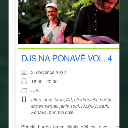
DJS NA PONAVĚ VOL. 4
2. července 2022
16:00 - 20:00
DJs
alien
,
áma
,
brno
,
DJ
,
elektronická hudba
,
experimental
,
jahly soul
,
lužánky
,
park
,
Ponava
,
ponava cafe
Přátelé, hudba, tanec, piknik, děti, psi, pivo... ...co