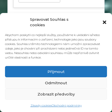
Spravovat Souhlas s
cookies
Abychom poskytli co nejlepší služby, používáme k ukládání a/nebo
přístupu k informacím o zařízení, technologie jako jsou soubory
cookies. Souhlas s těmito technologiemi nám umožní zpracovávat
údaje, jako je chování při procházení nebo jedinečná ID na tomto
webu. Nesouhlas nebo odvolání souhlasu může nepříznivě ovlivnit
určité vlastnosti a funkce.
Příjmout
Odmítnout
HEIMAT
Zobrazit předvolby
13. května 2022
Zásady cookies
Obchodní podmínky