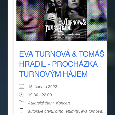
EVA TURNOVÁ & TOMÁŠ
HRADIL - PROCHÁZKA
TURNOVÝM HÁJEM
15. června 2022
19:30 - 22:00
Autorské čtení
Koncert
autorské čtení
,
brno
,
eturnity
,
eva turnová
,