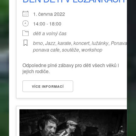
1. června 2022
14:00 - 18:00
děti a volný čas
brno
,
Jazz
,
karate
,
koncert
,
lužánky
,
Ponava
,
ponava cafe
,
soutěže
,
workshop
Odpoledne plné zábavy pro děti všech věků i
jejich rodiče.
VÍCE INFORMACÍ