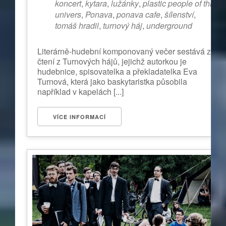
koncert
,
kytara
,
lužánky
,
plastic people of thr
univers
,
Ponava
,
ponava cafe
,
šílenství
,
tomáš hradil
,
turnový háj
,
underground
Literárně-hudební komponovaný večer sestává ze
čtení z Turnových hájů, jejichž autorkou je
hudebnice, spisovatelka a překladatelka Eva
Turnová, která jako baskytaristka působila
například v kapelách [...]
VÍCE INFORMACÍ