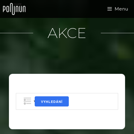
Přeskočit
Menu
na
obsah
AKCE
VYHLEDÁNÍ