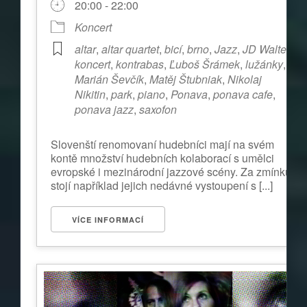
20:00 - 22:00
Koncert
altar
,
altar quartet
,
bicí
,
brno
,
Jazz
,
JD Walter
,
koncert
,
kontrabas
,
Ľuboš Šrámek
,
lužánky
,
Marián Ševčík
,
Matěj Štubniak
,
Nikolaj
Nikitin
,
park
,
piano
,
Ponava
,
ponava cafe
,
ponava jazz
,
saxofon
Slovenští renomovaní hudebníci mají na svém
kontě množství hudebních kolaborací s umělci
evropské i mezinárodní jazzové scény. Za zmínku
stojí například jejich nedávné vystoupení s [...]
VÍCE INFORMACÍ