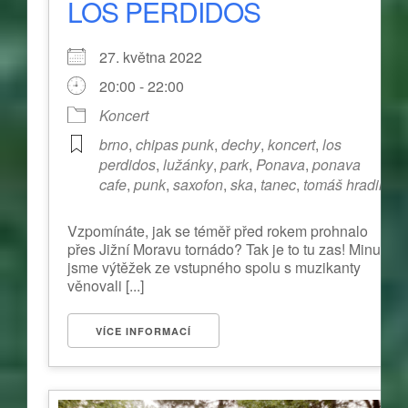
LOS PERDIDOS
27. května 2022
20:00 - 22:00
Koncert
brno
,
chipas punk
,
dechy
,
koncert
,
los
perdidos
,
lužánky
,
park
,
Ponava
,
ponava
cafe
,
punk
,
saxofon
,
ska
,
tanec
,
tomáš hradil
Vzpomínáte, jak se téměř před rokem prohnalo
přes Jižní Moravu tornádo? Tak je to tu zas! Minule
jsme výtěžek ze vstupného spolu s muzikanty
věnovali [...]
VÍCE INFORMACÍ