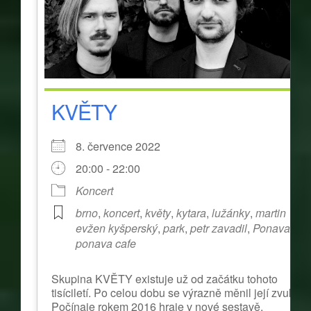
KVĚTY
8. července 2022
20:00 - 22:00
Koncert
brno
,
koncert
,
květy
,
kytara
,
lužánky
,
martin
evžen kyšperský
,
park
,
petr zavadil
,
Ponava
,
ponava cafe
Skupina KVĚTY existuje už od začátku tohoto
tisíciletí. Po celou dobu se výrazně měnil její zvuk.
Počínaje rokem 2016 hraje v nové sestavě,