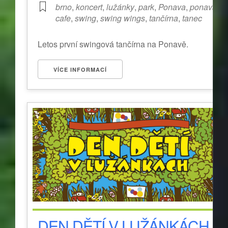
brno
,
koncert
,
lužánky
,
park
,
Ponava
,
ponava
cafe
,
swing
,
swing wings
,
tančírna
,
tanec
Letos první swingová tančírna na Ponavě.
VÍCE INFORMACÍ
DEN DĚTÍ V LUŽÁNKÁCH