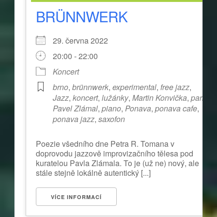
BRÜNNWERK
29. června 2022
20:00 - 22:00
Koncert
brno
,
brünnwerk
,
experimental
,
free jazz
,
Jazz
,
koncert
,
lužánky
,
Martin Konvička
,
park
,
Pavel Zlámal
,
piano
,
Ponava
,
ponava cafe
,
ponava jazz
,
saxofon
Poezie všedního dne Petra R. Tomana v
doprovodu jazzově improvizačního tělesa pod
kuratelou Pavla Zlámala. To je (už ne) nový, ale
stále stejně lokálně autentický [...]
VÍCE INFORMACÍ