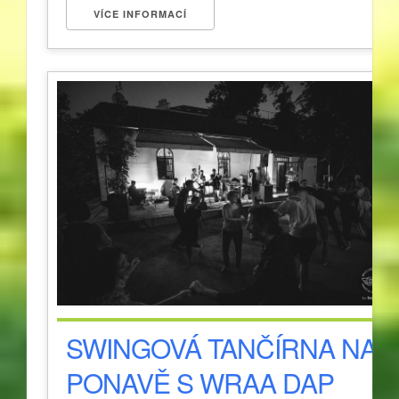
VÍCE INFORMACÍ
SWINGOVÁ TANČÍRNA NA
PONAVĚ S WRAA DAP