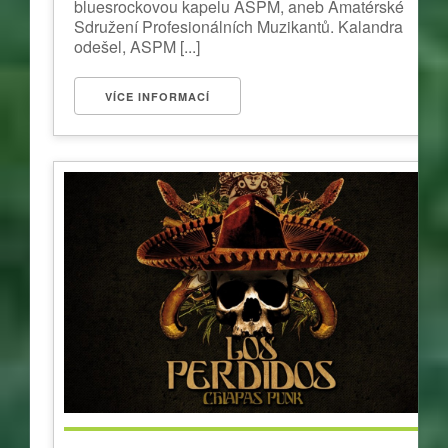
bluesrockovou kapelu ASPM, aneb Amatérské
Sdružení Profesionálních Muzikantů. Kalandra
odešel, ASPM [...]
VÍCE INFORMACÍ