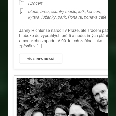
Koncert
blues
,
brno
,
country music
,
folk
,
koncert
,
kytara
,
lužánky
,
park
,
Ponava
,
ponava cafe
Janny Richter se narodil v Praze, ale srdcem patří
hluboko do vyprahlých prérií a nedozírných plání
amerického západu. V 90. letech začínal jako
zpěvák v [...]
VÍCE INFORMACÍ