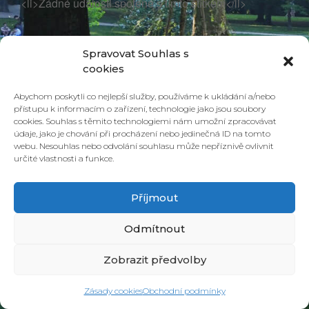
<li>Žádné události spojené s tímto štítkem</li>
Spravovat Souhlas s
cookies
Abychom poskytli co nejlepší služby, používáme k ukládání a/nebo
přístupu k informacím o zařízení, technologie jako jsou soubory
cookies. Souhlas s těmito technologiemi nám umožní zpracovávat
údaje, jako je chování při procházení nebo jedinečná ID na tomto
webu. Nesouhlas nebo odvolání souhlasu může nepříznivě ovlivnit
určité vlastnosti a funkce.
© 2026 PONAVA CAFÉ & RESTAURANT |
ZÁSADY COOKIES
| DESIGN &
REALIZACE
HD PRODUCTION BRNO
Příjmout
Odmítnout
Zobrazit předvolby
Zásady cookies
Obchodní podmínky