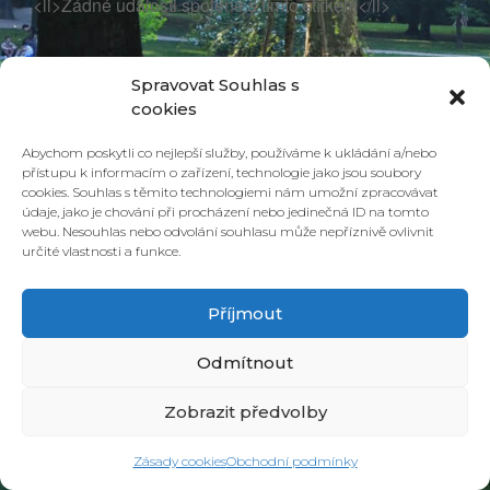
<li>Žádné události spojené s tímto štítkem</li>
Spravovat Souhlas s
cookies
Abychom poskytli co nejlepší služby, používáme k ukládání a/nebo
přístupu k informacím o zařízení, technologie jako jsou soubory
cookies. Souhlas s těmito technologiemi nám umožní zpracovávat
údaje, jako je chování při procházení nebo jedinečná ID na tomto
webu. Nesouhlas nebo odvolání souhlasu může nepříznivě ovlivnit
určité vlastnosti a funkce.
© 2026 PONAVA CAFÉ & RESTAURANT |
ZÁSADY COOKIES
| DESIGN &
REALIZACE
HD PRODUCTION BRNO
Příjmout
Odmítnout
Zobrazit předvolby
Zásady cookies
Obchodní podmínky