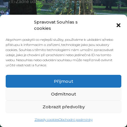
<li>Žádné události spojené s tímto štítkem</li>
Spravovat Souhlas s
cookies
Abychom poskytli co nejlepší služby, používáme k ukládání a/nebo
přístupu k informacím o zařízení, technologie jako jsou soubory
cookies. Souhlas s těmito technologiemi nám umožní zpracovávat
údaje, jako je chování při procházení nebo jedinečná ID na tomto
webu. Nesouhlas nebo odvolání souhlasu může nepříznivě ovlivnit
určité vlastnosti a funkce.
© 2026 PONAVA CAFÉ & RESTAURANT |
ZÁSADY COOKIES
| DESIGN &
REALIZACE
HD PRODUCTION BRNO
Příjmout
Odmítnout
Zobrazit předvolby
Zásady cookies
Obchodní podmínky