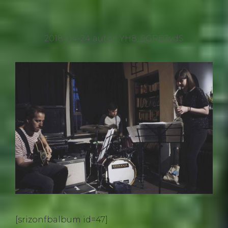
2018-04-24
autor:
YH8_9GRB3ydS
[srizonfbalbum id=47]