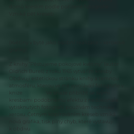
domů kreslím podle pořízené fotografie.
Vzniká pět kreseb.
(Květiny v bytě jako osobní realizace – xeroxové
grafiky)
Z knihy “Pěstujeme pokojové květiny” (autor
Oldřich Bureš) z roku 1965 vytvářím kresby.
Obdivuji estetickou stránku knihy a temnou
atmosféru, kterou ve mě vyvolávají fotografie v
knize. Ve snaze přiblížit se svými
kresbami podobnému efektu z nedokonale
vytisknutých fotografií používám techniku
xeroxu. Četným kopírováním kreseb vzniká
nová grafika, tisk plný chyb, které vystavuji
k obdivu.