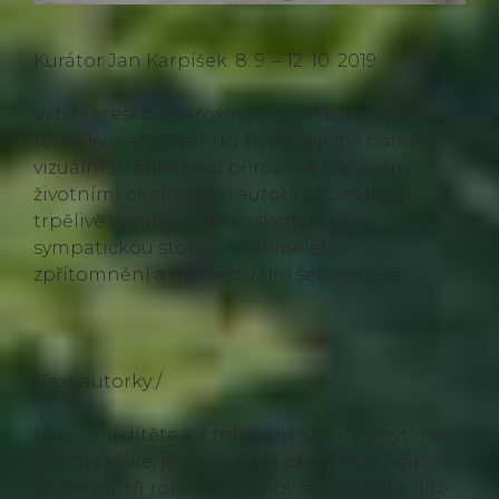
Kurátor Jan Karpíšek. 8. 9. – 12. 10. 2019
Výběr kreseb a xeroxových grafik brněnské
rodačky a absolventky FaVU, jejichž náměty i
vizuální stránka jsou přirozeně tvarovány
životními okolnostmi autorky. Pomalu a
trpělivě vymílají v obřanském masivu
sympatickou stopu uvědomělého
zpřítomnění a intelektuální sebereflexe.
/Text autorky:/
Narození dítěte a z toho plynoucí “pobyt” na
tzv. mateřské, je to, co dává obsah mé práci za
poslední tři roky. Čas jakoby se zastavil a dítě