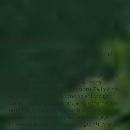
http://www.denybel.cz/
Radek Michálek
Nar. 1979; v roce 2004 ukončil studium užité
malby na Zlínské VOŠ umění.
Radek Michálek se také aktivně věnuje vlastní
tvorbě – malbě, objektům a malířským
intervencím ve veřejném prostoru. Zajímá ho
recyklace jakožto přehodnocování určitých
stereotypů v malbě. Inspiruje ho ornament –
rastr, který ve své tvorbě konfrontuje s
dekorativní polohou obrazu a narušuje ji.
Příznačný je také jeho zájem o graffiti, jehož