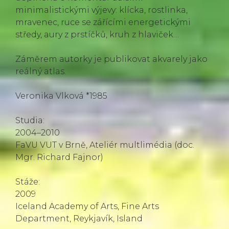
minimalistickými výjevy: klícka, rostlinka,
mravenec, ruce se zářícími energetickými
středy, aury z prstíčků, kruh z hlaviček…
Záměrem autorky je publikovat akvarely jako
reálný atlas.
Veronika Vlková *1985
Studia:
2004–2010
FaVU VUT v Brně, Ateliér multlimédia (doc.
Mgr. Richard Fajnor)
Stáže:
2009
Iceland Academy of Arts, Fine Arts
Department, Reykjavík, Island