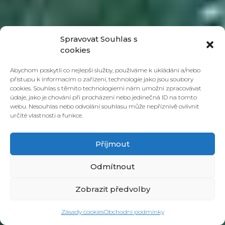
Spravovat Souhlas s
2017-11-06
autor:
YH8_9GRB3ydS
cookies
Abychom poskytli co nejlepší služby, používáme k ukládání a/nebo
přístupu k informacím o zařízení, technologie jako jsou soubory
cookies. Souhlas s těmito technologiemi nám umožní zpracovávat
údaje, jako je chování při procházení nebo jedinečná ID na tomto
webu. Nesouhlas nebo odvolání souhlasu může nepříznivě ovlivnit
určité vlastnosti a funkce.
Příjmout
Odmítnout
Zobrazit předvolby
„Chceme dětem představit svět soudobé
Zásady cookies
Obchodní podmínky
hudby, jazzu a improvizace.“