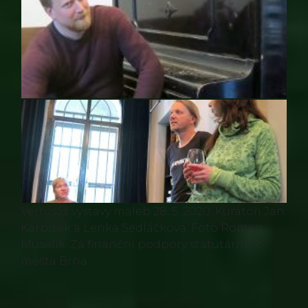
Vernisáž výstavy maleb 28. 5. 2020. Kurátoři Jan
Karpíšek a Lenka Sedláčková. Foto Roman
Muselík. Za finanční podpory statutárního
města Brna.