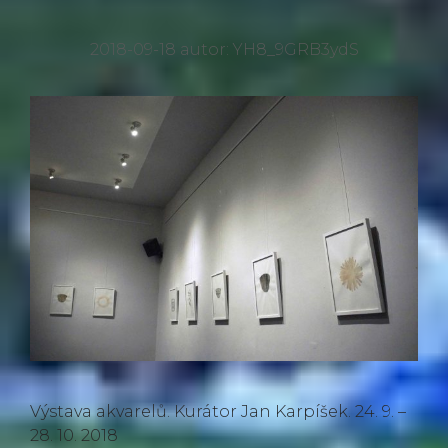
2018-09-18
autor:
YH8_9GRB3ydS
Výstava akvarelů. Kurátor Jan Karpíšek. 24. 9. –
28. 10. 2018