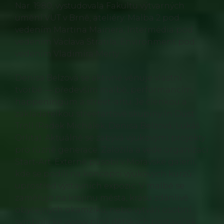
Nar. 1980, vystudovala Fakultu výtvarných
umění VUT v Brně, ateliéry: Malba 2 pod
vedením Martina Mainera, Intermédia pod
vedením Václava Stratila, Environment pod
vedením Vladimíra Merty
Denisa Belzová se aktivně věnuje vlastní
tvorbě — především malbě, performancím,
happeningům a street-artu. Je členkou a
zakladatelkou streetartové skupiny In Dust
Troll (Radek Michálek, Denisa Belzová, Lukáš
Orlita). Aktuálně se zabývá výukovými projekty
pro různé generace. Založila a vede organizaci
Start-Art. Externě působí v Moravské galerii,
kde se podílí na koncepci výukových kurzů
uprostřed výstavních expozic. V malbě se
zaměřuje na krajinu města, krásu zdánlivě
obyčejných okamžiků, nebo vytváří osobní
symbolické výjevy plné dětských postaviček.