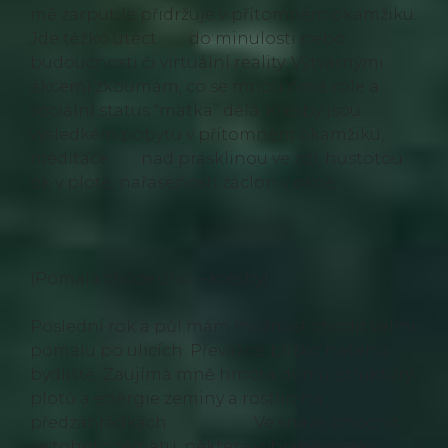
mě zarputile přidržuje v přítomném okamžiku.
Jde těžko utéct do minulosti nebo
budoucnosti či virtuální reality. Výtvarnými
akcemi zkoumám, co se mnou nová role a
sociální status “matka” dělá. Kresby jsou
výsledkem pobytu v přítomném okamžiku,
meditace nad prasklinou ve zdi, hustotou
ok v plotě, nařaseností záclon v okně…
(Pomalá chůze ulicí – kresby)
Poslední rok a půl mám možnost chodit velmi
pomalu po ulicích. Převážně blízko našeho
bydliště. Zaujímá mně hmota domů, struktury
plotů a energie zeminy a rostlin na
předzahrádkách. Ve snaze zmocnit
se tohoto tématu, některé vybrané výseky