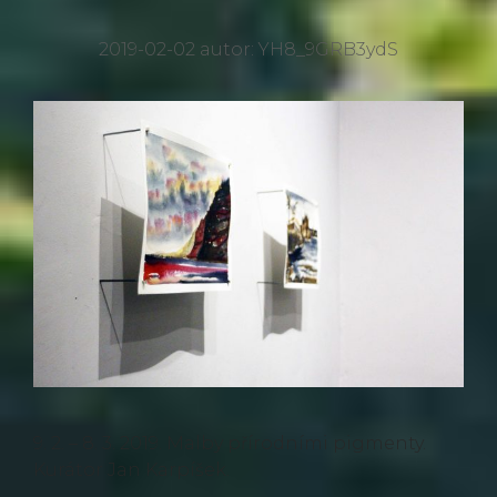
2019-02-02
autor:
YH8_9GRB3ydS
9. 2. – 8. 3. 2019. Malby přírodními pigmenty.
Kurátor Jan Karpíšek.