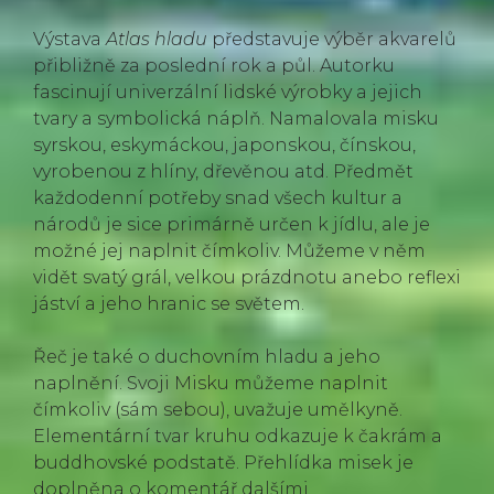
Výstava
Atlas hladu
představuje výběr akvarelů
přibližně za poslední rok a půl. Autorku
fascinují univerzální lidské výrobky a jejich
tvary a symbolická náplň. Namalovala misku
syrskou, eskymáckou, japonskou, čínskou,
vyrobenou z hlíny, dřevěnou atd. Předmět
každodenní potřeby snad všech kultur a
národů je sice primárně určen k jídlu, ale je
možné jej naplnit čímkoliv. Můžeme v něm
vidět svatý grál, velkou prázdnotu anebo reflexi
jáství a jeho hranic se světem.
Řeč je také o duchovním hladu a jeho
naplnění. Svoji Misku můžeme naplnit
čímkoliv (sám sebou), uvažuje umělkyně.
Elementární tvar kruhu odkazuje k čakrám a
buddhovské podstatě. Přehlídka misek je
doplněna o komentář dalšími