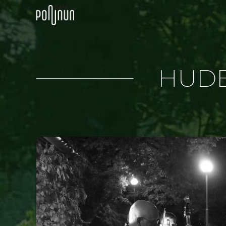
Přeskočit
na
obsah
HUDE