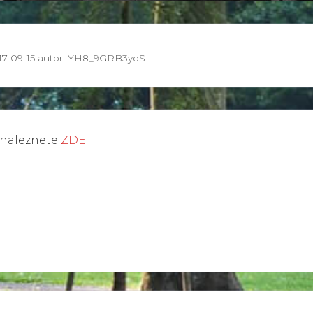
17-09-15
autor:
YH8_9GRB3ydS
ě naleznete
ZDE