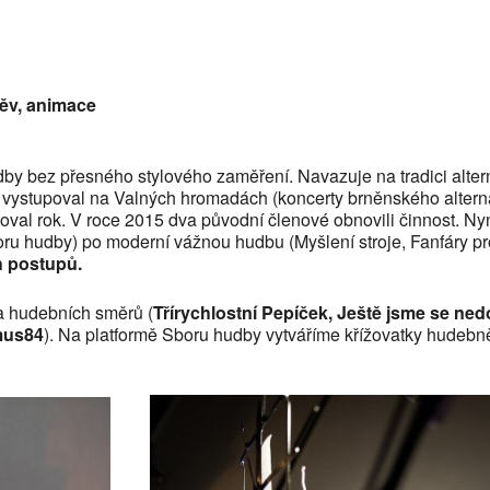
alendar
iCalendar
Office
pěv, animace
adby bez přesného stylového zaměření. Navazuje na tradici alte
, vystupoval na Valných hromadách (koncerty brněnského alterna
toval rok. V roce 2015 dva původní členové obnovili činnost. Ny
oru hudby) po moderní vážnou hudbu (Myšlení stroje, Fanfáry p
h postupů.
 a hudebních směrů (
Třírychlostní Pepíček, Ještě jsme se ned
mus84
). Na platformě Sboru hudby vytváříme křížovatky hudebn