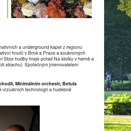
 365
Outlook Live
rnativních a underground kapel z regionu
tivní hnutí) v Brně a Praze a soukromých
ní Sbor hudby hraje pořad Na stolku v herně a
roti strachu). Společným jmenovatelem
ohodli, Minimálním orchestr, Betula
ě-vizuálních technologií a hudebně