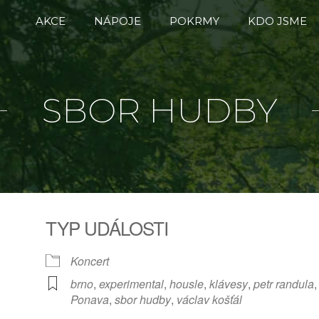
AKCE
NÁPOJE
POKRMY
KDO JSME
SBOR HUDBY
TYP UDÁLOSTI
Koncert
brno
,
experimental
,
housle
,
klávesy
,
petr randula
,
Ponava
,
sbor hudby
,
václav košťál