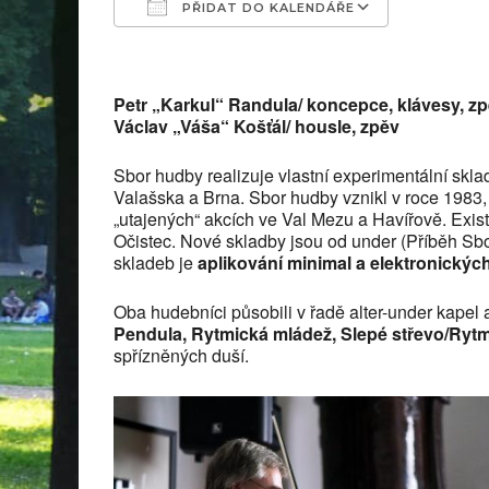
PŘIDAT DO KALENDÁŘE
Download ICS
Google C
Petr „Karkul“ Randula/ koncepce, klávesy, z
Václav „Váša“ Košťál/ housle, zpěv
Sbor hudby realizuje vlastní experimentální skl
Valašska a Brna. Sbor hudby vznikl v roce 1983
„utajených“ akcích ve Val Mezu a Havířově. Exis
Očistec. Nové skladby jsou od under (Příběh Sb
skladeb je
aplikování minimal a elektronickýc
Oba hudebníci působili v řadě alter-under kapel
Pendula, Rytmická mládež, Slepé střevo/Ryt
spřízněných duší.