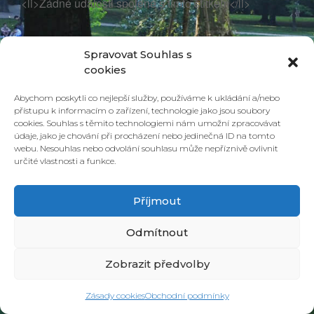
<li>Žádné události spojené s tímto štítkem</li>
Spravovat Souhlas s
cookies
Abychom poskytli co nejlepší služby, používáme k ukládání a/nebo
přístupu k informacím o zařízení, technologie jako jsou soubory
cookies. Souhlas s těmito technologiemi nám umožní zpracovávat
údaje, jako je chování při procházení nebo jedinečná ID na tomto
webu. Nesouhlas nebo odvolání souhlasu může nepříznivě ovlivnit
určité vlastnosti a funkce.
© 2026 PONAVA CAFÉ & RESTAURANT |
ZÁSADY COOKIES
| DESIGN &
REALIZACE
HD PRODUCTION BRNO
Příjmout
Odmítnout
Zobrazit předvolby
Zásady cookies
Obchodní podmínky