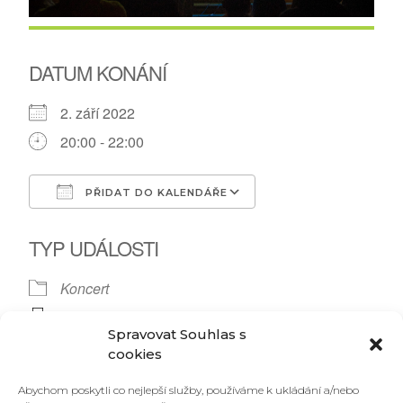
DATUM KONÁNÍ
2. září 2022
20:00 - 22:00
PŘIDAT DO KALENDÁŘE
Download ICS
Google Calendar
TYP UDÁLOSTI
Koncert
alternativa
,
brno
,
koncert
,
kytara
,
lužánky
,
park
,
Spravovat Souhlas s
Ponava
,
ponava cafe
,
poprock
,
rock
,
saxofon
,
cookies
tomáš tomíno novotný
,
Život Je Jinde
Abychom poskytli co nejlepší služby, používáme k ukládání a/nebo