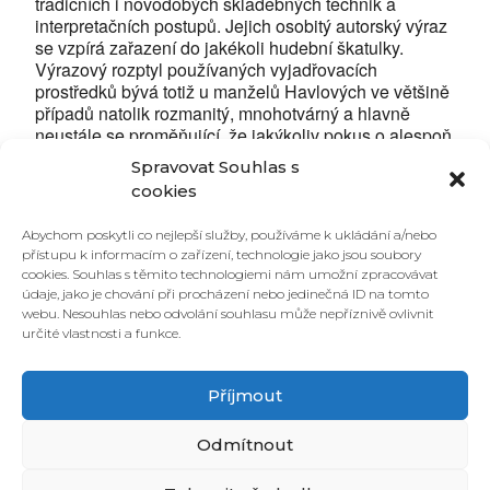
tradičních i novodobých skladebných technik a
interpretačních postupů. Jejich osobitý autorský výraz
se vzpírá zařazení do jakékoli hudební škatulky.
Výrazový rozptyl používaných vyjadřovacích
prostředků bývá totiž u manželů Havlových ve většině
případů natolik rozmanitý, mnohotvárný a hlavně
neustále se proměňující, že jakýkoliv pokus o alespoň
rámcové slovní zachycení podstaty jejich
Spravovat Souhlas s
muzikantského dialogu za konkrétní skutečností nutně
cookies
pokulhává.
Inspiraci pro hudební, ale i vlastní filmovou tvorbu
Abychom poskytli co nejlepší služby, používáme k ukládání a/nebo
nalézají i v prostředí Indie, kterou několikrát navštívili.
přístupu k informacím o zařízení, technologie jako jsou soubory
V letošním roce zkomponovali hudbu pro úspěšný film
cookies. Souhlas s těmito technologiemi nám umožní zpracovávat
Křižáček (Křišťálový globus pro nejlepší film na MFF
údaje, jako je chování při procházení nebo jedinečná ID na tomto
Karlovy Vary), inspirovaný básní Jaroslava
webu. Nesouhlas nebo odvolání souhlasu může nepříznivě ovlivnit
Vrchlického.
určité vlastnosti a funkce.
Příjmout
Odmítnout