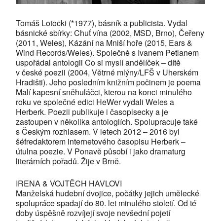
Tomáš Lotocki (*1977), básník a publicista. Vydal
básnické sbírky: Chuť vína (2002, MSD, Brno), Čeřeny
(2011, Weles), Kázání na Mniší hoře (2015, Ears &
Wind Records/Weles). Společně s Ivanem Petlanem
uspořádal antologii Co si myslí andělíček – dítě
v české poezii (2004, Větrné mlýny/LFŠ v Uherském
Hradišti). Jeho posledním knižním počinem je poema
Malí kapesní sněhuláčci, kterou na konci minulého
roku ve společné edici HeWer vydali Weles a
Herberk. Poezii publikuje i časopisecky a je
zastoupen v několika antologiích. Spolupracuje také
s Českým rozhlasem. V letech 2012 – 2016 byl
šéfredaktorem internetového časopisu Herberk –
útulna poezie. V Ponavě působí i jako dramaturg
literárních pořadů. Žije v Brně.
IRENA & VOJTĚCH HAVLOVI
Manželská hudební dvojice, počátky jejich umělecké
spolupráce spadají do 80. let minulého století. Od té
doby úspěšně rozvíjejí svoje nevšední pojetí