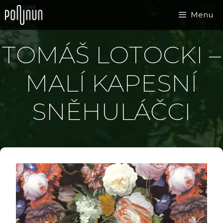
Přeskočit
Menu
na
obsah
TOMÁŠ LOTOCKI –
MALÍ KAPESNÍ
SNĚHULÁČCI