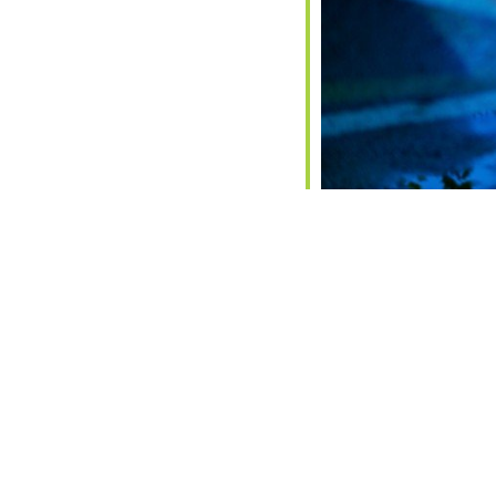
alendar
iCalendar
Office