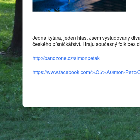
Jedna kytara, jeden hlas. Jsem vystudovaný diva
českého písničkářství. Hraju současný folk bez dal
http://bandzone.cz/simonpetak
https://www.facebook.com/%C5%A0imon-Pet%