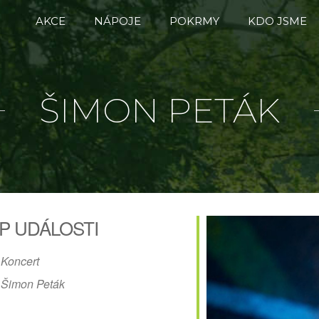
AKCE
NÁPOJE
POKRMY
KDO JSME
ŠIMON PETÁK
P UDÁLOSTI
Koncert
Šimon Peták