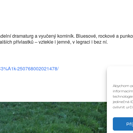
delní dramaturg a vyučený kominík. Bluesové, rockové a punkov
ších přívlastků – vztekle i jemně, v legraci i bez ní.
C3%A1k-250768002021478/
Abychom pos
informacím 
technologie
jedinečná I
ovlivnit urč
Př