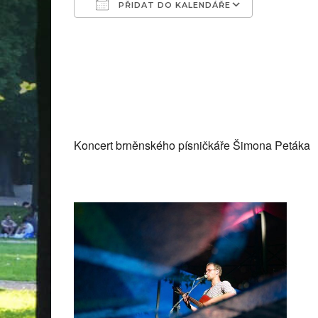
PŘIDAT DO KALENDÁŘE
Download ICS
Google C
Koncert brněnského písničkáře Šimona Petáka