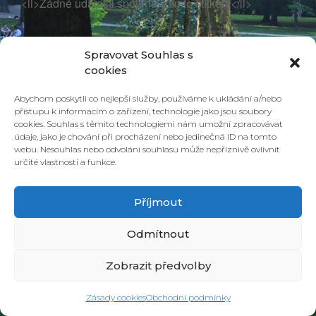
<li>Žádné události spojené s tímto štítkem</li>
Spravovat Souhlas s
cookies
Abychom poskytli co nejlepší služby, používáme k ukládání a/nebo
přístupu k informacím o zařízení, technologie jako jsou soubory
cookies. Souhlas s těmito technologiemi nám umožní zpracovávat
údaje, jako je chování při procházení nebo jedinečná ID na tomto
webu. Nesouhlas nebo odvolání souhlasu může nepříznivě ovlivnit
určité vlastnosti a funkce.
© 2026 PONAVA CAFÉ & RESTAURANT |
ZÁSADY COOKIES
| DESIGN &
REALIZACE
HD PRODUCTION BRNO
Příjmout
Odmítnout
Zobrazit předvolby
Zásady cookies
Obchodní podmínky