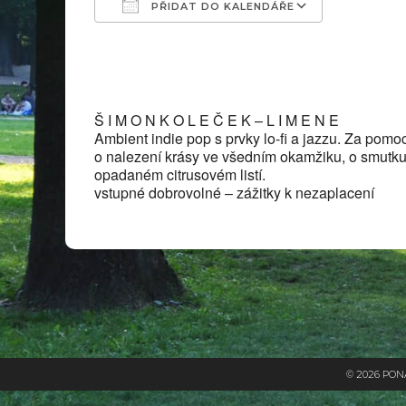
PŘIDAT DO KALENDÁŘE
Download ICS
Google C
Š I M O N K O L E Č E K – L I M E N E
Ambient indie pop s prvky lo-fi a jazzu. Za pomo
o nalezení krásy ve všedním okamžiku, o smutku 
opadaném citrusovém listí.
vstupné dobrovolné – zážitky k nezaplacení
© 2026 PO