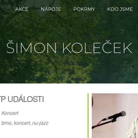
AKCE
NÁPOJE
POKRMY
KDO JSME
ŠIMON KOLEČEK
P UDÁLOSTI
Koncert
brno
,
koncert
,
nu-jazz