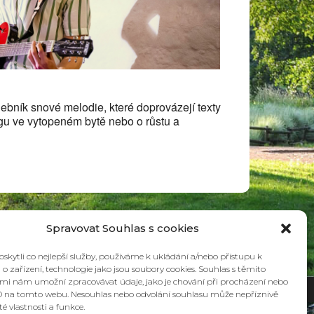
 365
Outlook Live
debník snové melodie, které doprovázejí texty
ngu ve vytopeném bytě nebo o růstu a
Spravovat Souhlas s cookies
kytli co nejlepší služby, používáme k ukládání a/nebo přístupu k
o zařízení, technologie jako jsou soubory cookies. Souhlas s těmito
mi nám umožní zpracovávat údaje, jako je chování při procházení nebo
TION BRNO
D na tomto webu. Nesouhlas nebo odvolání souhlasu může nepříznivě
ité vlastnosti a funkce.