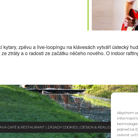
alendar
iCalendar
Office
cí kytary, zpěvu a live-loopingu na klávesách vytváří ústecký hu
ze ztráty a o radosti ze začátku něčeho nového. O indoor rafti
Abychom pos
informacím 
technologie
NAVA CAFÉ & RESTAURANT |
ZÁSADY COOKIES
| DESIGN & REALIZACE
HD PRODUC
jedinečná I
ovlivnit urč