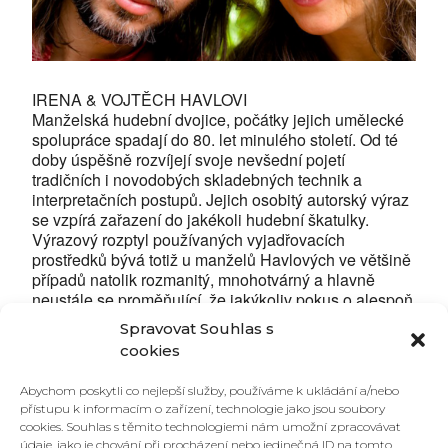
IRENA & VOJTĚCH HAVLOVI
Manželská hudební dvojice, počátky jejich umělecké
spolupráce spadají do 80. let minulého století. Od té
doby úspěšně rozvíjejí svoje nevšední pojetí
tradičních i novodobých skladebných technik a
interpretačních postupů. Jejich osobitý autorský výraz
se vzpírá zařazení do jakékoli hudební škatulky.
Výrazový rozptyl používaných vyjadřovacích
prostředků bývá totiž u manželů Havlových ve většině
případů natolik rozmanitý, mnohotvárný a hlavně
neustále se proměňující, že jakýkoliv pokus o alespoň
rámcové slovní zachycení podstaty jejich
Spravovat Souhlas s
muzikantského dialogu za konkrétní skutečností nutně
cookies
pokulhává.
Inspiraci pro hudební, ale i vlastní filmovou tvorbu
Abychom poskytli co nejlepší služby, používáme k ukládání a/nebo
nalézají i v prostředí Indie, kterou několikrát navštívili.
přístupu k informacím o zařízení, technologie jako jsou soubory
V letošním roce zkomponovali hudbu pro úspěšný film
cookies. Souhlas s těmito technologiemi nám umožní zpracovávat
Křižáček (Křišťálový globus pro nejlepší film na MFF
údaje, jako je chování při procházení nebo jedinečná ID na tomto