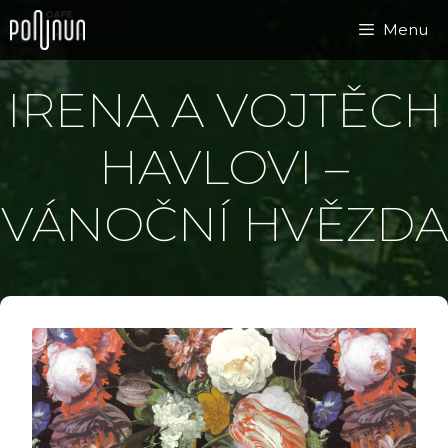
Přeskočit
Menu
na
obsah
IRENA A VOJTĚCH
HAVLOVI –
VÁNOČNÍ HVĚZDA