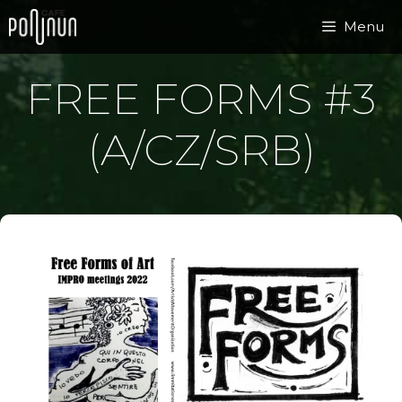
Přeskočit
Menu
na
obsah
FREE FORMS #3
(A/CZ/SRB)