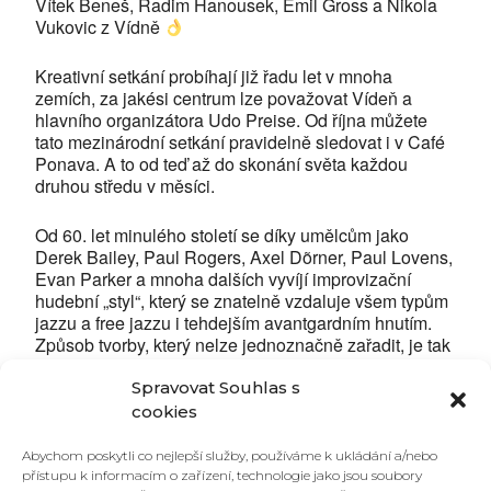
Vítek Beneš, Radim Hanousek, Emil Gross a Nikola
Vukovic z Vídně
Kreativní setkání probíhají již řadu let v mnoha
zemích, za jakési centrum lze považovat Vídeň a
hlavního organizátora Udo Preise. Od října můžete
tato mezinárodní setkání pravidelně sledovat i v Café
Ponava. A to od teď až do skonání světa každou
druhou středu v měsíci.
Od 60. let minulého století se díky umělcům jako
Derek Bailey, Paul Rogers, Axel Dõrner, Paul Lovens,
Evan Parker a mnoha dalších vyvíjí improvizační
hudební „styl“, který se znatelně vzdaluje všem typům
jazzu a free jazzu i tehdejším avantgardním hnutím.
Způsob tvorby, který nelze jednoznačně zařadit, je tak
rozmanitý jako počet umělců, kteří pro své komplexní
umělecké znalosti a virtuozitu mohou a především
Spravovat Souhlas s
chtějí vstoupit do této otevřené komunikace mezi
cookies
sebou samými i přítomnými diváky.
Abychom poskytli co nejlepší služby, používáme k ukládání a/nebo
přístupu k informacím o zařízení, technologie jako jsou soubory
http://www.limmitationes.com/FreeForms/FreeForms.ht