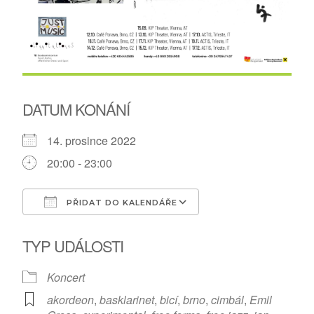
DATUM KONÁNÍ
14. prosince 2022
20:00 - 23:00
PŘIDAT DO KALENDÁŘE
Download ICS
Google Calendar
TYP UDÁLOSTI
Koncert
akordeon
,
basklarinet
,
bicí
,
brno
,
cimbál
,
Emil