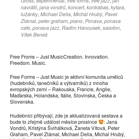
Gross
,
experimental
,
free forms
,
free jazz
,
jan
navrátil
,
jana vondrů
,
koncert
,
kontrabas
,
kytara
,
lužánky
,
Michael Delia
,
Michal Hrubý
,
Pavel
Zlámal
,
peter graham
,
piano
,
Ponava
,
ponava
cafe
,
ponava jazz
,
Radim Hanousek
,
saxofon
,
Vítek Beneš
Free Froms – Just MusicCreation. Innovation.
Freedom. Music.
Free Forms – Just Music je aktivní komunita umělců
(hudebníků, tanečníků a výtvarníků) z mnoha
evropských zemí – Rakouska, Francie, Anglie,
Maďarska, Holandska, Itálie, Slovinska, Česka a
Slovenska.
Hudebníci přibývají, zde je aktualizovaná sestava a
bude to zřejmě událost měsíce prosince
: Jana
Vondrů, Kristýna Švihálková, Žaneta Vítová, Peter
Graham, Pavel Zlámal, Michael Delia, Michal Hrubý,