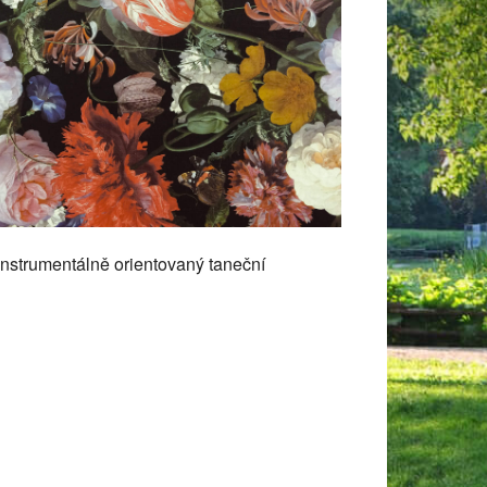
 365
Outlook Live
instrumentálně orientovaný taneční