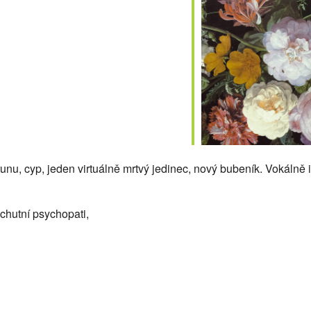
alendar
iCalendar
Office
u, cyp, jeden virtuálně mrtvý jedinec, nový bubeník. Vokálně 
chutní psychopati,