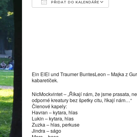
PŘIDAT DO KALENDÁŘE
Download ICS
Google C
Ein ElEl und Traumer BuntesLeon – Majka z Gurun
kabaretíček.
NicMockvintet – „Říkají nám, že jsme prasata, ne
odporné kreatury bez špetky citu, říkají nám…“
Členové kapely:
Havran – kytara, hlas
Lukin – kytara, hlas
Zuzka – hlas, perkuse
Jindra – ságo
Mara – basa