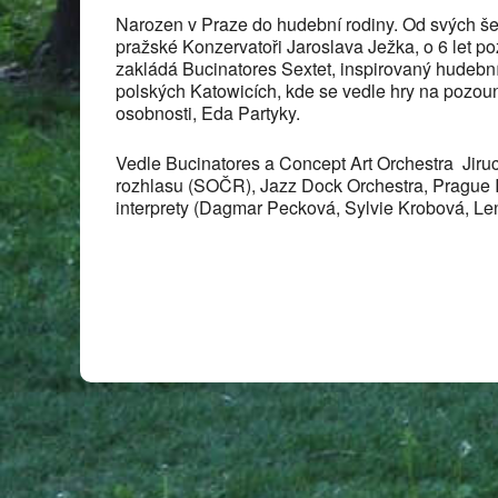
Narozen v Praze do hudební rodiny. Od svých šes
pražské Konzervatoři Jaroslava Ježka, o 6 let p
zakládá Bucinatores Sextet, inspirovaný hudeb
polských Katowicích, kde se vedle hry na pozou
osobnosti, Eda Partyky.
Vedle Bucinatores a Concept Art Orchestra Jir
rozhlasu (SOČR), Jazz Dock Orchestra, Prague I
interprety (Dagmar Pecková, Sylvie Krobová, Len