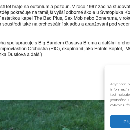
ti let hraje na eufonium a pozoun. V roce
1997 začíná studova
ozději pokračuje na tamější vyšší odborné škole u Svatopluka K
ní estetikou kapel The Bad Plus, Sex Mob nebo Bonerama, v ro
n soustředí také na orchestrální skladbu a aranžování pod ve
ucha spolupracuje s Big Bandem Gustava Broma a dalšími orche
mproviastion Orchestra (PIO), skupinami jako Points Septet, M
ka Dusilová a další)
Abychom pos
informacím 
technologie
jedinečná I
ovlivnit urč
Př