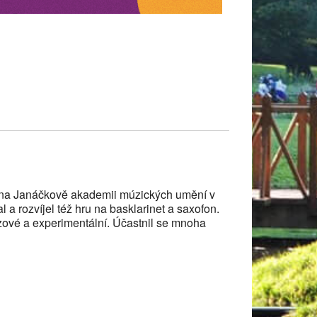
mu na Janáčkově akademii múzických umění v
 a rozvíjel též hru na basklarinet a saxofon.
zové a experimentální. Účastnil se mnoha