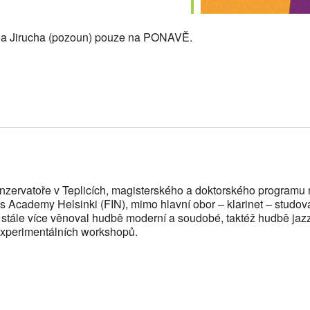
Jana Jirucha (pozoun) pouze na PONAVĚ.
 konzervatoře v Teplicích, magisterského a doktorského progra
us Academy Helsinki (FIN), mimo hlavní obor – klarinet – studoval
 stále více věnoval hudbě moderní a soudobé, taktéž hudbě jaz
experimentálních workshopů.