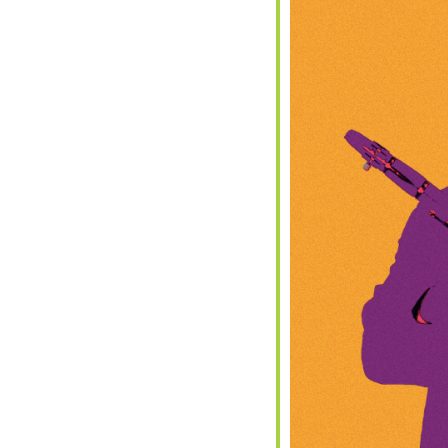
alendar
iCalendar
Office