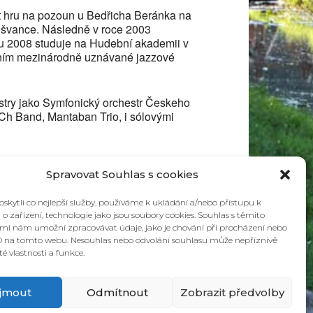
t hru na pozoun u Bedřicha Beránka na
ošvan
ce. Následně v roce
2003
ku
2008 studuje na Hudební akademii v
dením mezinárodně uznávané jazzové
stry jako Symfonický orchestr Českeho
Ch Band, Mantaban Trio, i sólovými
Spravovat Souhlas s cookies
kytli co nejlepší služby, používáme k ukládání a/nebo přístupu k
o zařízení, technologie jako jsou soubory cookies. Souhlas s těmito
mi nám umožní zpracovávat údaje, jako je chování při procházení nebo
D na tomto webu. Nesouhlas nebo odvolání souhlasu může nepříznivě
ité vlastnosti a funkce.
íjmout
Odmítnout
Zobrazit předvolby