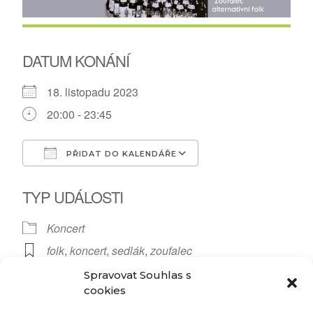
DATUM KONÁNÍ
18. listopadu 2023
20:00 - 23:45
PŘIDAT DO KALENDÁŘE
Download ICS
Google Calendar
TYP UDÁLOSTI
Koncert
folk
,
koncert
,
sedlák
,
zoufalec
Spravovat Souhlas s
cookies
folkař z brněnských Šlapanic