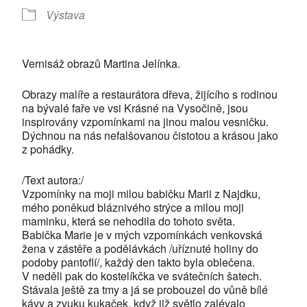
Výstava
Vernisáž obrazů Martina Jelínka.
Obrazy malíře a restaurátora dřeva, žijícího s rodinou
na bývalé faře ve vsi Krásné na Vysočině, jsou
inspirovány vzpomínkami na jinou malou vesničku.
Dýchnou na nás nefalšovanou čistotou a krásou jako
z pohádky.
/Text autora:/
Vzpomínky na moji milou babičku Marii z Najdku,
mého poněkud bláznivého strýce a milou moji
maminku, která se nehodila do tohoto světa.
Babička Marie je v mých vzpomínkách venkovská
žena v zástěře a podělávkách /uříznuté holiny do
podoby pantoflí/, každý den takto byla oblečena.
V neděli pak do kostelíkčka ve svátečních šatech.
Stávala ještě za tmy a já se probouzel do vůně bílé
kávy a zvuku kukaček, když již světlo zalévalo