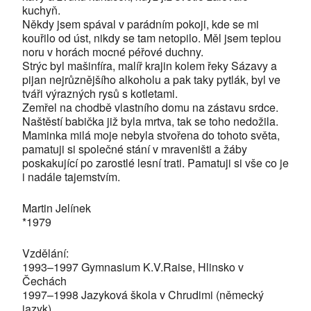
kuchyň.
Někdy jsem spával v parádním pokoji, kde se mi
kouřilo od úst, nikdy se tam netopilo. Měl jsem teplou
noru v horách mocné péřové duchny.
Strýc byl mašinfíra, malíř krajin kolem řeky Sázavy a
pijan nejrůznějšího alkoholu a pak taky pytlák, byl ve
tváři výrazných rysů s kotletami.
Zemřel na chodbě vlastního domu na zástavu srdce.
Naštěstí babička již byla mrtva, tak se toho nedožila.
Maminka milá moje nebyla stvořena do tohoto světa,
pamatuji si společné stání v mraveništi a žáby
poskakující po zarostlé lesní trati. Pamatuji si vše co je
i nadále tajemstvím.
Martin Jelínek
*1979
Vzdělání:
1993–1997 Gymnasium K.V.Raise, Hlinsko v
Čechách
1997–1998 Jazyková škola v Chrudimi (německý
jazyk)