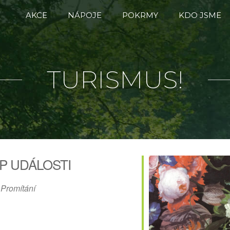
AKCE
NÁPOJE
POKRMY
KDO JSME
TURISMUS!
P UDÁLOSTI
Promítání