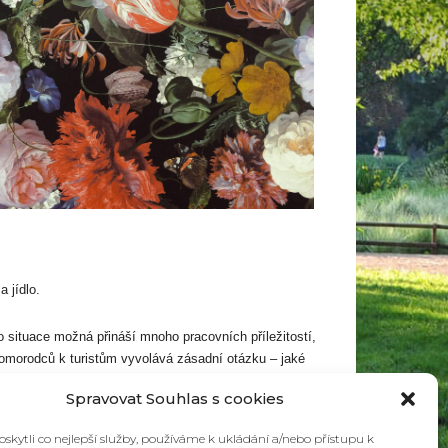
 365
Outlook Live
 jídlo.
to situace možná přináší mnoho pracovních příležitostí,
omorodců k turistům vyvolává zásadní otázku – jaké
Spravovat Souhlas s cookies
kytli co nejlepší služby, používáme k ukládání a/nebo přístupu k