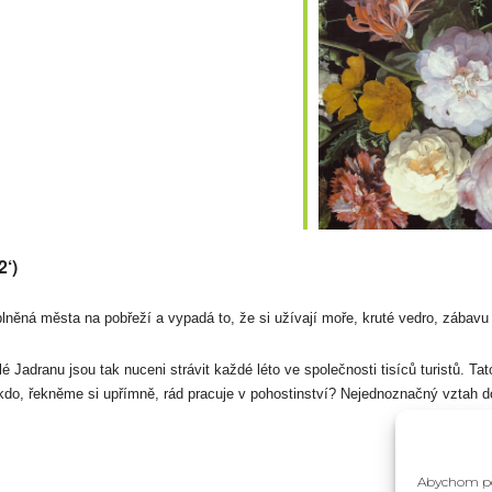
alendar
iCalendar
Office
2‘)
eplněná města na pobřeží a vypadá to, že si užívají moře, kruté vedro, zábavu a
 Jadranu jsou tak nuceni strávit každé léto ve společnosti tisíců turistů. Ta
do, řekněme si upřímně, rád pracuje v pohostinství? Nejednoznačný vztah d
Abychom pos