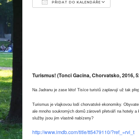
PŘIDAT DO KALENDÁŘE
Download ICS
Google C
Turismus! (Tonci Gacina, Chorvatsko, 2016, 5
Na Jadranu je zase léto! Tisíce turistů zaplavují už tak př
Turismus je vlajkovou lodí chorvatské ekonomiky. Obyvatelé
ale mnoho soukromých domů zároveň přetváří na hotely a k
služby jsou jim vlastně nabízeny?
http://www.imdb.com/title/tt5479110/?ref_=rvi_t