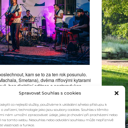
5
Outlook Live
poslechnout, kam se to za ten rok posunulo.
(Machala, Smetana), dvěma riffovými kytarami
ě, bez digitální editace a postprodukce
Spravovat Souhlas s cookies
kytli co nejlepší služby, používáme k ukládání a/nebo přístupu k
o zařízení, technologie jako jsou soubory cookies. Souhlas s těmito
mi nám umožní zpracovávat údaje, jako je chování při procházení nebo
D na tomto webu. Nesouhlas nebo odvolání souhlasu může nepříznivě
ité vlastnosti a funkce.