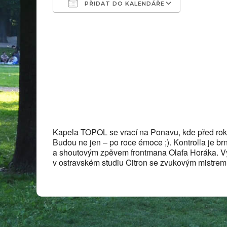
PŘIDAT DO KALENDÁŘE
Download ICS
Google Ca
Kapela TOPOL
se vrací na Ponavu, kde před rok
Budou ne jen – po roce émoce ;).
Kontrolla je b
a shoutovým zpěvem frontmana Olafa Horáka. Vyd
v ostravském studiu Citron se zvukovým mistrem