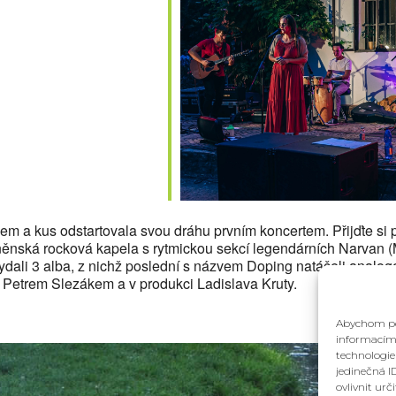
lendar
iCalendar
Office 36
em a kus odstartovala svou dráhu prvním koncertem. Přijďte si 
rněnská rocková kapela s rytmickou sekcí legendárních Narvan 
ali 3 alba, z nichž poslední s názvem Doping natáčeli analogov
 Petrem Slezákem a v produkci Ladislava Kruty.
Abychom pos
informacím 
technologie
jedinečná I
ovlivnit urč