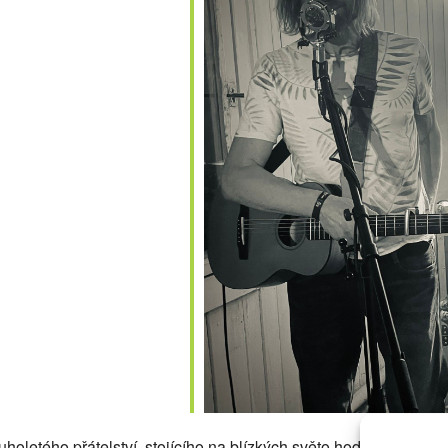
alendar
iCalendar
Office
ouholetého přátelství, stojícího na blízkých světo hodnotách a o