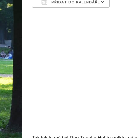
PŘIDAT DO KALENDÁŘE
Download ICS
Google C
Tak jak to má být.Duo Topol a Holič vzniklo z dl