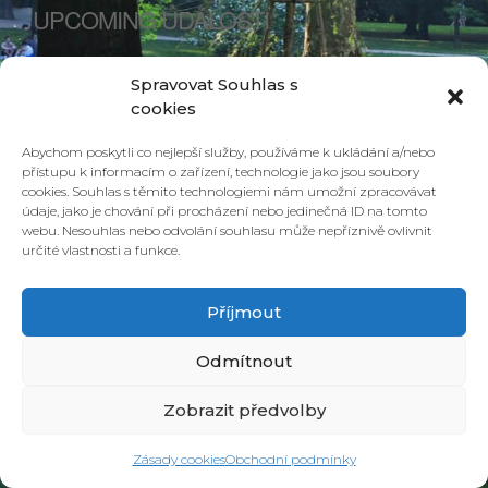
UPCOMING UDÁLOSTI
<li>Žádné události spojené s tímto štítkem</li>
Spravovat Souhlas s
cookies
Abychom poskytli co nejlepší služby, používáme k ukládání a/nebo
přístupu k informacím o zařízení, technologie jako jsou soubory
cookies. Souhlas s těmito technologiemi nám umožní zpracovávat
údaje, jako je chování při procházení nebo jedinečná ID na tomto
webu. Nesouhlas nebo odvolání souhlasu může nepříznivě ovlivnit
určité vlastnosti a funkce.
Příjmout
© 2026 PONAVA CAFÉ & RESTAURANT |
ZÁSADY COOKIES
| DESIGN &
REALIZACE
HD PRODUCTION BRNO
Odmítnout
Zobrazit předvolby
Zásady cookies
Obchodní podmínky