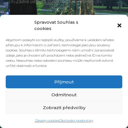
<li>Žádné události spojené s tímto štítkem</li>
Spravovat Souhlas s
cookies
Abychom poskytli co nejlepší služby, používáme k ukládání a/nebo
přístupu k informacím o zařízení, technologie jako jsou soubory
cookies. Souhlas s těmito technologiemi nám umožní zpracovávat
údaje, jako je chování při procházení nebo jedinečná ID na tomto
webu. Nesouhlas nebo odvolání souhlasu může nepříznivě ovlivnit
určité vlastnosti a funkce.
© 2026 PONAVA CAFÉ & RESTAURANT |
ZÁSADY COOKIES
| DESIGN &
REALIZACE
HD PRODUCTION BRNO
Příjmout
Odmítnout
Zobrazit předvolby
Zásady cookies
Obchodní podmínky