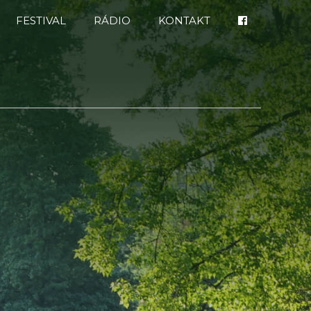
FESTIVAL
RÁDIO
KONTAKT