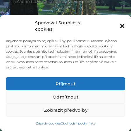
<li>Žádné události spojené s tímto štítkem</li>
Spravovat Souhlas s
cookies
Abychom poskytli co nejlepší služby, používáme k ukládání a/nebo
přístupu k informacím o zařízení, technologie jako jsou soubory
cookies. Souhlas s těmito technologiemi nám umožní zpracovávat
údaje, jako je chování při procházení nebo jedinečná ID na tomto
webu. Nesouhlas nebo odvolání souhlasu může nepříznivě ovlivnit
určité vlastnosti a funkce.
© 2026 PONAVA CAFÉ & RESTAURANT |
ZÁSADY COOKIES
| DESIGN &
REALIZACE
HD PRODUCTION BRNO
Příjmout
Odmítnout
Zobrazit předvolby
Zásady cookies
Obchodní podmínky