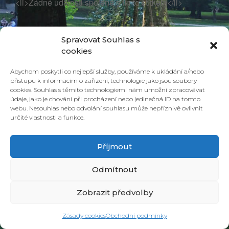
<li>Žádné události spojené s tímto štítkem</li>
Spravovat Souhlas s
cookies
Abychom poskytli co nejlepší služby, používáme k ukládání a/nebo
přístupu k informacím o zařízení, technologie jako jsou soubory
cookies. Souhlas s těmito technologiemi nám umožní zpracovávat
údaje, jako je chování při procházení nebo jedinečná ID na tomto
webu. Nesouhlas nebo odvolání souhlasu může nepříznivě ovlivnit
určité vlastnosti a funkce.
© 2026 PONAVA CAFÉ & RESTAURANT |
ZÁSADY COOKIES
| DESIGN &
REALIZACE
HD PRODUCTION BRNO
Příjmout
Odmítnout
Zobrazit předvolby
Zásady cookies
Obchodní podmínky