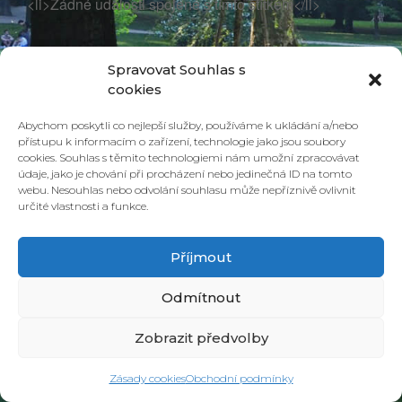
<li>Žádné události spojené s tímto štítkem</li>
Spravovat Souhlas s
cookies
Abychom poskytli co nejlepší služby, používáme k ukládání a/nebo
přístupu k informacím o zařízení, technologie jako jsou soubory
cookies. Souhlas s těmito technologiemi nám umožní zpracovávat
údaje, jako je chování při procházení nebo jedinečná ID na tomto
webu. Nesouhlas nebo odvolání souhlasu může nepříznivě ovlivnit
určité vlastnosti a funkce.
© 2026 PONAVA CAFÉ & RESTAURANT |
ZÁSADY COOKIES
| DESIGN &
REALIZACE
HD PRODUCTION BRNO
Příjmout
Odmítnout
Zobrazit předvolby
Zásady cookies
Obchodní podmínky