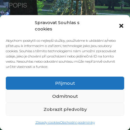
POPIS
UPCOMING UDÁLOSTI
Spravovat Souhlas s
cookies
<li>Žádné události spojené s tímto štítkem</li>
Abychom poskytli co nejlepší služby, používáme k ukládání a/nebo
přístupu k informacím o zařízení, technologie jako jsou soubory
cookies. Souhlas s těmito technologiemi nám umožní zpracovávat
údaje, jako je chování při procházení nebo jedinečná ID na tomto
webu. Nesouhlas nebo odvolání souhlasu může nepříznivě ovlivnit
určité vlastnosti a funkce.
Příjmout
Odmítnout
© 2026 PONAVA CAFÉ & RESTAURANT |
ZÁSADY COOKIES
| DESIGN &
REALIZACE
HD PRODUCTION BRNO
Zobrazit předvolby
Zásady cookies
Obchodní podmínky