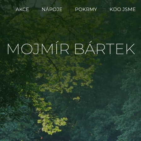
AKCE
NÁPOJE
POKRMY
KDO JSME
MOJMÍR BÁRTEK