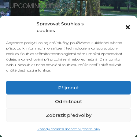
UPCOMING UDÁLOSTI
<li>Žádné události spojené s tímto štítkem</li>
Spravovat Souhlas s
cookies
Abychom poskytli co nejlepší služby, používáme k ukládání a/nebo
přístupu k informacím o zařízení, technologie jako jsou soubory
cookies. Souhlas s těmito technologiemi nám umožní zpracovávat
údaje, jako je chování při procházení nebo jedinečná ID na tomto
webu. Nesouhlas nebo odvolání souhlasu může nepříznivě ovlivnit
určité vlastnosti a funkce.
Příjmout
© 2026 PONAVA CAFÉ & RESTAURANT |
ZÁSADY COOKIES
| DESIGN &
REALIZACE
HD PRODUCTION BRNO
Odmítnout
Zobrazit předvolby
Zásady cookies
Obchodní podmínky