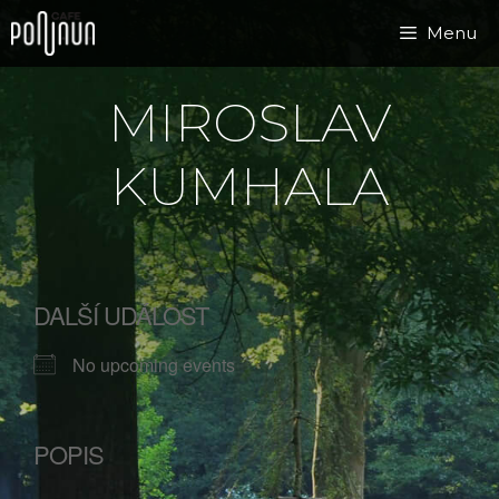
Přeskočit
Menu
na
obsah
MIROSLAV
KUMHALA
DALŠÍ UDÁLOST
No upcoming events
POPIS