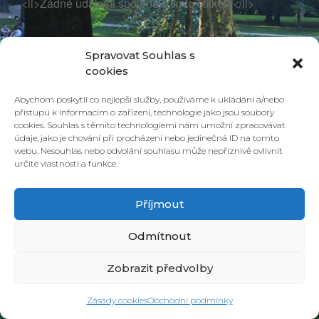
<li>Žádné události spojené s tímto štítkem</li>
Spravovat Souhlas s
cookies
Abychom poskytli co nejlepší služby, používáme k ukládání a/nebo
přístupu k informacím o zařízení, technologie jako jsou soubory
cookies. Souhlas s těmito technologiemi nám umožní zpracovávat
údaje, jako je chování při procházení nebo jedinečná ID na tomto
webu. Nesouhlas nebo odvolání souhlasu může nepříznivě ovlivnit
určité vlastnosti a funkce.
© 2026 PONAVA CAFÉ & RESTAURANT |
ZÁSADY COOKIES
| DESIGN &
REALIZACE
HD PRODUCTION BRNO
Příjmout
Odmítnout
Zobrazit předvolby
Zásady cookies
Obchodní podmínky