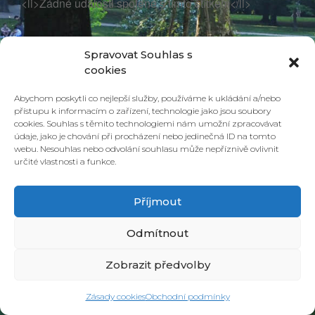
<li>Žádné události spojené s tímto štítkem</li>
Spravovat Souhlas s
cookies
Abychom poskytli co nejlepší služby, používáme k ukládání a/nebo
přístupu k informacím o zařízení, technologie jako jsou soubory
cookies. Souhlas s těmito technologiemi nám umožní zpracovávat
údaje, jako je chování při procházení nebo jedinečná ID na tomto
webu. Nesouhlas nebo odvolání souhlasu může nepříznivě ovlivnit
určité vlastnosti a funkce.
© 2026 PONAVA CAFÉ & RESTAURANT |
ZÁSADY COOKIES
| DESIGN &
REALIZACE
HD PRODUCTION BRNO
Příjmout
Odmítnout
Zobrazit předvolby
Zásady cookies
Obchodní podmínky