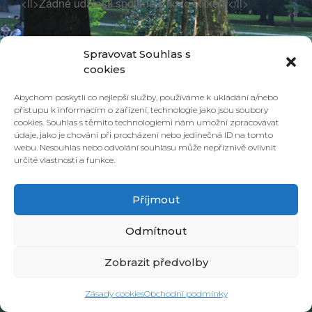
<li>Žádné události spojené s tímto štítkem</li>
Spravovat Souhlas s
cookies
Abychom poskytli co nejlepší služby, používáme k ukládání a/nebo
přístupu k informacím o zařízení, technologie jako jsou soubory
cookies. Souhlas s těmito technologiemi nám umožní zpracovávat
údaje, jako je chování při procházení nebo jedinečná ID na tomto
webu. Nesouhlas nebo odvolání souhlasu může nepříznivě ovlivnit
určité vlastnosti a funkce.
© 2026 PONAVA CAFÉ & RESTAURANT |
ZÁSADY COOKIES
| DESIGN &
REALIZACE
HD PRODUCTION BRNO
Příjmout
Odmítnout
Zobrazit předvolby
Zásady cookies
Obchodní podmínky