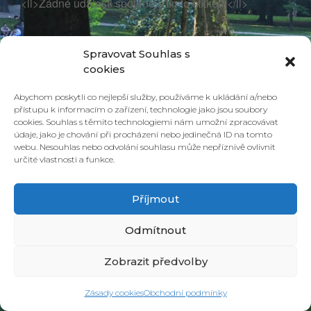
<li>Žádné události spojené s tímto štítkem</li>
Spravovat Souhlas s
cookies
Abychom poskytli co nejlepší služby, používáme k ukládání a/nebo
přístupu k informacím o zařízení, technologie jako jsou soubory
cookies. Souhlas s těmito technologiemi nám umožní zpracovávat
údaje, jako je chování při procházení nebo jedinečná ID na tomto
webu. Nesouhlas nebo odvolání souhlasu může nepříznivě ovlivnit
určité vlastnosti a funkce.
© 2026 PONAVA CAFÉ & RESTAURANT |
ZÁSADY COOKIES
| DESIGN &
REALIZACE
HD PRODUCTION BRNO
Příjmout
Odmítnout
Zobrazit předvolby
Zásady cookies
Obchodní podmínky