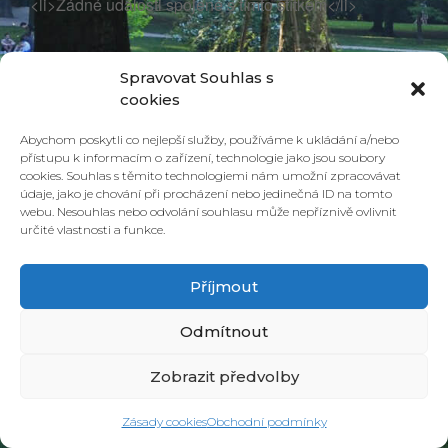
<li>Žádné události spojené s tímto štítkem</li>
Spravovat Souhlas s
cookies
Abychom poskytli co nejlepší služby, používáme k ukládání a/nebo
přístupu k informacím o zařízení, technologie jako jsou soubory
cookies. Souhlas s těmito technologiemi nám umožní zpracovávat
údaje, jako je chování při procházení nebo jedinečná ID na tomto
webu. Nesouhlas nebo odvolání souhlasu může nepříznivě ovlivnit
určité vlastnosti a funkce.
© 2026 PONAVA CAFÉ & RESTAURANT |
ZÁSADY COOKIES
| DESIGN &
REALIZACE
HD PRODUCTION BRNO
Příjmout
Odmítnout
Zobrazit předvolby
Zásady cookies
Obchodní podmínky