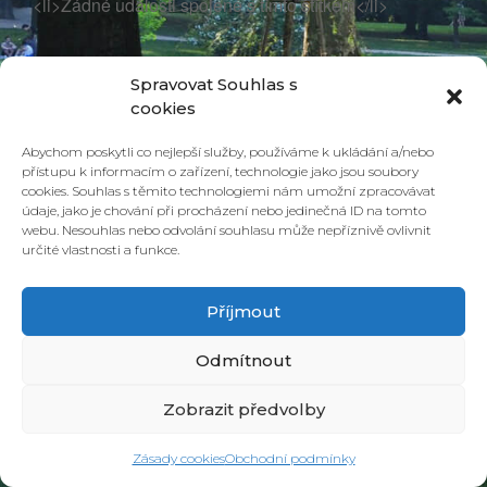
<li>Žádné události spojené s tímto štítkem</li>
Spravovat Souhlas s
cookies
Abychom poskytli co nejlepší služby, používáme k ukládání a/nebo
přístupu k informacím o zařízení, technologie jako jsou soubory
cookies. Souhlas s těmito technologiemi nám umožní zpracovávat
údaje, jako je chování při procházení nebo jedinečná ID na tomto
webu. Nesouhlas nebo odvolání souhlasu může nepříznivě ovlivnit
určité vlastnosti a funkce.
© 2026 PONAVA CAFÉ & RESTAURANT |
ZÁSADY COOKIES
| DESIGN &
REALIZACE
HD PRODUCTION BRNO
Příjmout
Odmítnout
Zobrazit předvolby
Zásady cookies
Obchodní podmínky