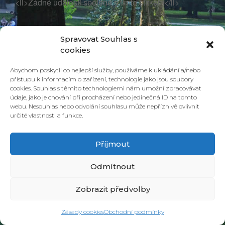
<li>Žádné události spojené s tímto štítkem</li>
Spravovat Souhlas s
cookies
Abychom poskytli co nejlepší služby, používáme k ukládání a/nebo
přístupu k informacím o zařízení, technologie jako jsou soubory
cookies. Souhlas s těmito technologiemi nám umožní zpracovávat
údaje, jako je chování při procházení nebo jedinečná ID na tomto
webu. Nesouhlas nebo odvolání souhlasu může nepříznivě ovlivnit
určité vlastnosti a funkce.
© 2026 PONAVA CAFÉ & RESTAURANT |
ZÁSADY COOKIES
| DESIGN &
REALIZACE
HD PRODUCTION BRNO
Příjmout
Odmítnout
Zobrazit předvolby
Zásady cookies
Obchodní podmínky