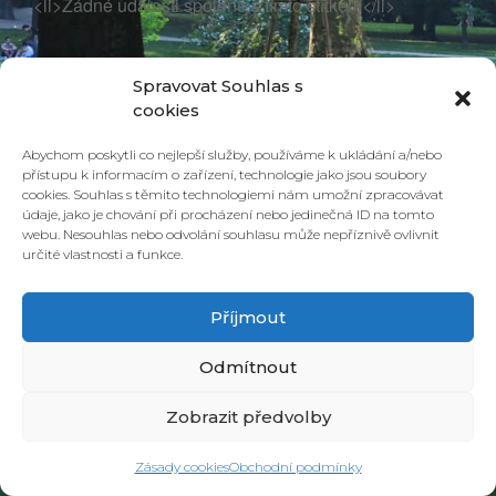
<li>Žádné události spojené s tímto štítkem</li>
Spravovat Souhlas s
cookies
Abychom poskytli co nejlepší služby, používáme k ukládání a/nebo
přístupu k informacím o zařízení, technologie jako jsou soubory
cookies. Souhlas s těmito technologiemi nám umožní zpracovávat
údaje, jako je chování při procházení nebo jedinečná ID na tomto
webu. Nesouhlas nebo odvolání souhlasu může nepříznivě ovlivnit
určité vlastnosti a funkce.
© 2026 PONAVA CAFÉ & RESTAURANT |
ZÁSADY COOKIES
| DESIGN &
REALIZACE
HD PRODUCTION BRNO
Příjmout
Odmítnout
Zobrazit předvolby
Zásady cookies
Obchodní podmínky