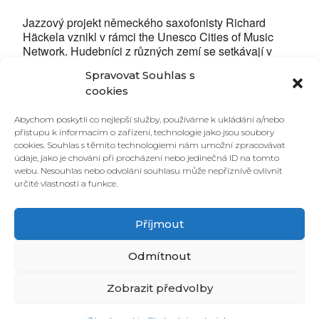
Jazzový projekt německého saxofonisty Richard
Häckela vznikl v rámci the Unesco Cities of Music
Network. Hudebníci z různých zemí se setkávají v
partnerských městech UNESCO a připraví a nazkouší
Spravovat Souhlas s
společný autorský program.
cookies
Richard Häckel – saxofon
Abychom poskytli co nejlepší služby, používáme k ukládání a/nebo
Jonas Engel – saxofon
přístupu k informacím o zařízení, technologie jako jsou soubory
Radim Hanousek – saxofon
cookies. Souhlas s těmito technologiemi nám umožní zpracovávat
Nico Gutu – akordeon
údaje, jako je chování při procházení nebo jedinečná ID na tomto
Clara Däubler – kontrabas
webu. Nesouhlas nebo odvolání souhlasu může nepříznivě ovlivnit
Valentin Duit – bicí
určité vlastnosti a funkce.
Příjmout
Odmítnout
Zobrazit předvolby
© 2026 PONAVA CAFÉ & RESTAURANT |
ZÁSADY COOKIES
| DESIGN &