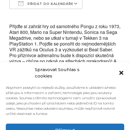
PŘIDAT DO KALENDÁŘE
Download ICS
Google Calendar
Přijďte si zahrát hry od samotného Pongu z roku 1973,
Atari 800, Mario na Super Nintendu, Sonica na Sega
Megadrive, nebo se utkat v turnaji v Tekken 3 na
PlayStation 1. Pojďte se ponořit do nejmodernějších
VR zážitků na Oculus 3 a vyzkoušet si Beat Saber.
Pro příznivce adrenalinu bude k dispozici skutečná
výzva – chůze po prkně na střechách mrakodrapů! A
pro ty, kdo hledají ještě větší vzrušení, jsme připravili
Spravovat Souhlas s
Virtualní Box, kde se utkáte se svým reálným
cookies
soupeřem v roli Aolpha Lungrena a Rockyho Balboa.
Připravte se na napínavé souboje a nezapomenutelné
Abychom poskytli co nejlepší služby, používáme k ukládání a/nebo
zážitky, které vás vtáhnou do světa plného vzrušení a
přístupu k informacím o zařízení, technologie jako jsou soubory
adrenalinu!
cookies. Souhlas s těmito technologiemi nám umožní zpracovávat
—————————————————-
údaje, jako je chování při procházení nebo jedinečná ID na tomto
Jednorázové vstupné 300,-, zážitky k nezaplacení !!!
webu. Nesouhlas nebo odvolání souhlasu může nepříznivě ovlivnit
14
určité vlastnosti a funkce.