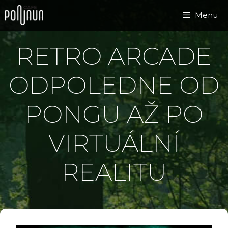
Přeskočit
Menu
na
obsah
RETRO ARCADE
ODPOLEDNE OD
PONGU AŽ PO
VIRTUÁLNÍ
REALITU