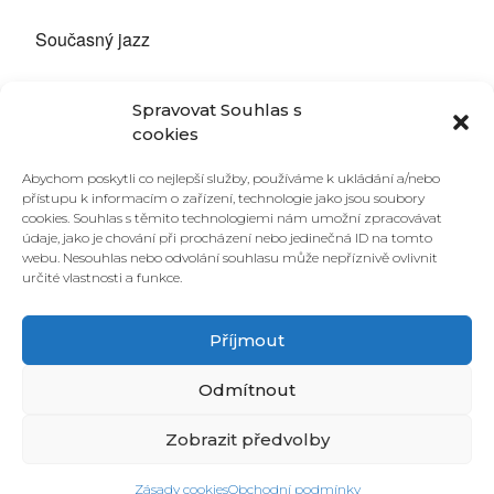
Současný jazz
Pavel Zlamal – Alt sax (Naked Lady)
Marek Kotača – Tenor sax
Spravovat Souhlas s
Juraj Valenčík – Doublebass
cookies
Petr Ptáček – Drums
Abychom poskytli co nejlepší služby, používáme k ukládání a/nebo
přístupu k informacím o zařízení, technologie jako jsou soubory
Vstupné dobrovolné
cookies. Souhlas s těmito technologiemi nám umožní zpracovávat
údaje, jako je chování při procházení nebo jedinečná ID na tomto
Brno je právem město hudby UNESCO! Buďte s námi
webu. Nesouhlas nebo odvolání souhlasu může nepříznivě ovlivnit
UPROSTŘED dění. Na tomto koncertě i po celé léto.
určité vlastnosti a funkce.
Příjmout
Odmítnout
Zobrazit předvolby
© 2026 PONAVA CAFÉ & RESTAURANT |
ZÁSADY COOKIES
| DESIGN &
Zásady cookies
Obchodní podmínky