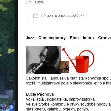
19:00
PŘIDAT DO KALENDÁŘE
Download ICS
Google C
Jazz – Contemporary – Etno – Impro – Groov
Saxofonista Hanousek a pianista Konvička spolu p
rozšíří multižánrové pole o elektroniku, etno a hl
Lucie Páchová
Vokalistka , skladatelka, improvizátorka
Ve své tvorbě kombinuje prvky soudobé hudby a im
hlas, citeru, kalimbu, objekty, pohyb.