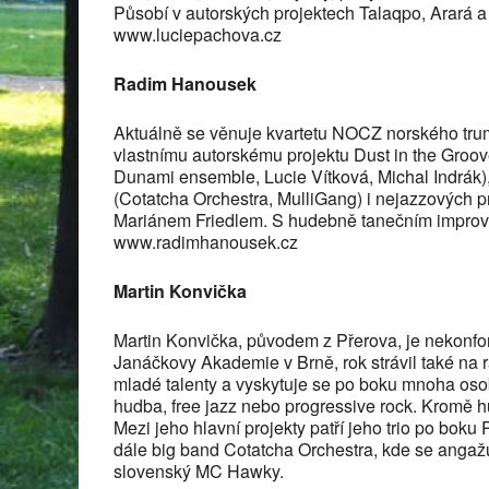
Působí v autorských projektech Talaqpo, Arará 
www.luciepachova.cz
Radim Hanousek
Aktuálně se věnuje kvartetu NOCZ norského trum
vlastnímu autorskému projektu Dust in the Groo
Dunami ensemble, Lucie Vítková, Michal Indrák),
(Cotatcha Orchestra, MulliGang) i nejazzových 
Mariánem Friedlem. S hudebně tanečním improvi
www.radimhanousek.cz
Martin Konvička
Martin Konvička, původem z Přerova, je nekonfo
Janáčkovy Akademie v Brně, rok strávil také na 
mladé talenty a vyskytuje se po boku mnoha os
hudba, free jazz nebo progressive rock. Kromě h
Mezi jeho hlavní projekty patří jeho trio po boku
dále big band Cotatcha Orchestra, kde se angažuj
slovenský MC Hawky.