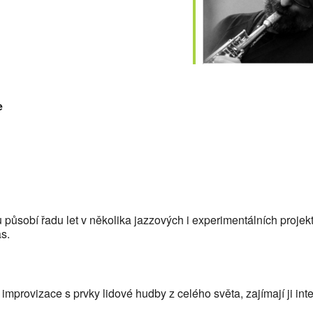
alendar
iCalendar
Office
e
ůsobí řadu let v několika jazzových i experimentálních projekt
as.
provizace s prvky lidové hudby z celého světa, zajímají ji inter