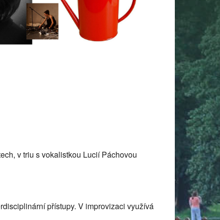
 365
Outlook Live
ech, v triu s vokalistkou Lucií Páchovou
disciplinární přístupy. V improvizaci využívá