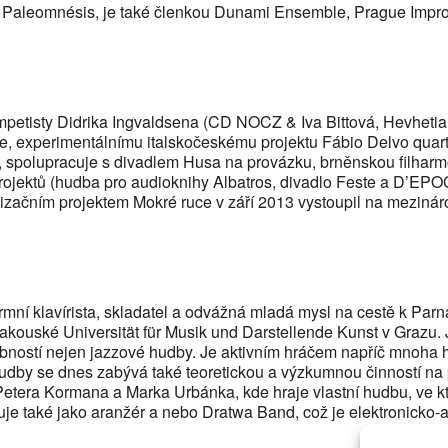
a Paleomnésis, je také členkou Dunami Ensemble, Prague Impro
petisty Didrika Ingvaldsena (CD NOCZ & Iva Bittová, Hevhetia
ve, experimentálnímu italskočeskému projektu Fábio Delvo qua
 spolupracuje s divadlem Husa na provázku, brněnskou filharmon
projektů (hudba pro audioknihy Albatros, divadlo Feste a D’EPO
začním projektem Mokré ruce v září 2013 vystoupil na mezinár
rmní klavírista, skladatel a odvážná mladá mysl na cestě k Pa
rakouské Universität für Musik und Darstellende Kunst v Grazu.
obností nejen jazzové hudby. Je aktivním hráčem napříč mnoha
udby se dnes zabývá také teoretickou a výzkumnou činností na 
 Petera Kormana a Marka Urbánka, kde hraje vlastní hudbu, ve kt
e také jako aranžér a nebo Dratwa Band, což je elektronicko-ak