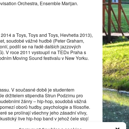
visation Orchestra, Ensemble Marijan.
 2014 a Toys, Toys and Toys, Hevhetia 2013),
rtet, soudobé vážné hudbě (Peter Graham,
ií, podílí se na řadě dalších jazzových
G). V roce 2011 vystoupil na TEDx Praha s
odním Moving Sound festivalu v New Yorku.
rnassu. V současné době je studentem
 Je držitelem stipendia Strun Podzimu pro
 hudebními žánry – hip-hop, soudobá vážná
pomezí oborů hudby, psychologie a filosofie.
eré se prolínají všechny jeho zásadní vlivy,
ustický live hip-hop band v jehož čele stojí