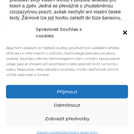
klavír a zpěv. Jedná se převážně o zhudebněnou
cizojazyčnou poezii, avšak nechybí ani vlastní české
texty. Žánrově lze její tvorbu zařadit do fúze šansonu,
klasiky a jazzu, s patrnými vlivy orientální modální
hudby.
Spravovat Souhlas s
cookies
Vstupné dobrovolné na konci programu.
Abychom poskytli co nejlepší služby, používáme k ukládání a/nebo
přístupu k informacím o zařízení, technologie jako jsou soubory
Více info na:
cookies. Souhlas s těmito technologiemi nám umožní zpracovávat
www.morasten.com
údaje, jako je chování při procházení nebo jedinečná ID na tomto
https://www.facebook.com/Morasten/
webu. Nesouhlas nebo odvolání souhlasu může nepříznivě ovlivnit
www.bandzone.cz/morasten
určité vlastnosti a funkce.
Příjmout
Odmítnout
Zobrazit předvolby
© 2026 PONAVA CAFÉ & RESTAURANT |
ZÁSADY COOKIES
| DESIGN &
Zásady cookies
Obchodní podmínky