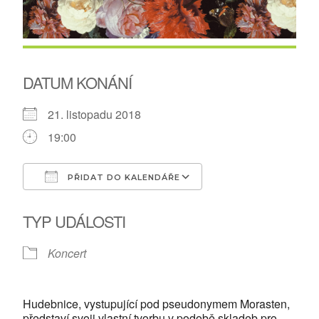
DATUM KONÁNÍ
21. listopadu 2018
19:00
PŘIDAT DO KALENDÁŘE
Download ICS
Google Calendar
TYP UDÁLOSTI
Koncert
Hudebnice, vystupující pod pseudonymem Morasten,
představí svoji vlastní tvorbu v podobě skladeb pro