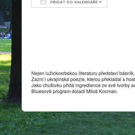
PŘIDAT DO KALENDÁŘE
Download ICS
Google Ca
Nejen lužickosrbskou literaturu představí básník, 
Zazní i ukrajinská poezie, kterou překládal s h
Jako chuťovku přidá ingredience ze své tvorby a
Bluesově program doladí Miloš Kocman.