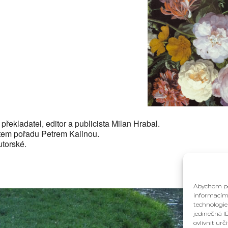
lendar
iCalendar
Office 36
překladatel, editor a publicista Milan Hrabal.
ostem pořadu Petrem Kalinou.
utorské.
Abychom pos
informacím 
technologie
jedinečná I
ovlivnit urč