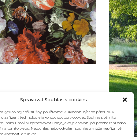
5
Outlook Live
Spravovat Souhlas s cookies
kytli co nejlepší služby, používáme k ukládání a/nebo přístupu k
o zařízení, technologie jako jsou soubory cookies. Souhlas s těmito
mi nám umožní zpracovávat údaje, jako je chování při procházení nebo
D na tomto webu. Nesouhlas nebo odvolání souhlasu může nepříznivě
ité vlastnosti a funkce.