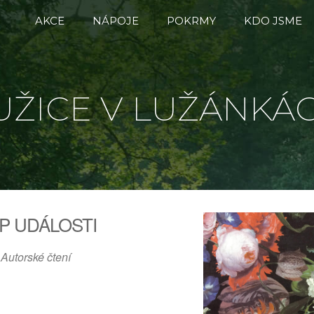
AKCE
NÁPOJE
POKRMY
KDO JSME
UŽICE V LUŽÁNKÁ
P UDÁLOSTI
Autorské čtení