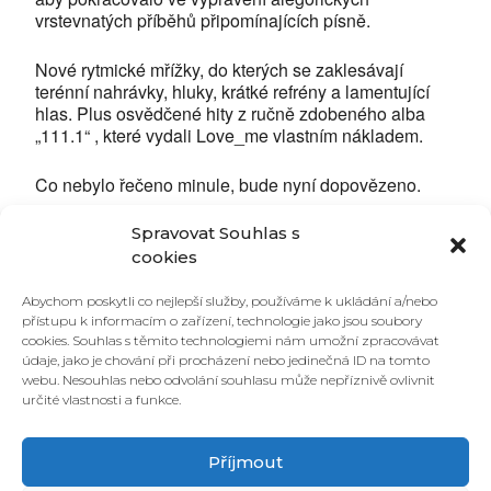
vrstevnatých příběhů připomínajících písně.
Nové rytmické mřížky, do kterých se zaklesávají
terénní nahrávky, hluky, krátké refrény a lamentující
hlas. Plus osvědčené hity z ručně zdobeného alba
„111.1“ , které vydali Love_me vlastním nákladem.
Co nebylo řečeno minule, bude nyní dopovězeno.
Michaela Antalová – bicí
Spravovat Souhlas s
Lucie Páchová – hlas, terénní nahrávky, citera,
cookies
elektronika
Ivan Palacký – hlas, sampler
Abychom poskytli co nejlepší služby, používáme k ukládání a/nebo
přístupu k informacím o zařízení, technologie jako jsou soubory
cookies. Souhlas s těmito technologiemi nám umožní zpracovávat
údaje, jako je chování při procházení nebo jedinečná ID na tomto
webu. Nesouhlas nebo odvolání souhlasu může nepříznivě ovlivnit
Vstupné dobrovolné.
určité vlastnosti a funkce.
Příjmout