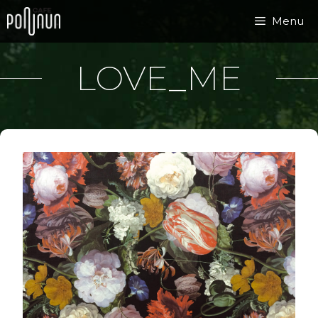
Přeskočit
Menu
na
obsah
LOVE_ME