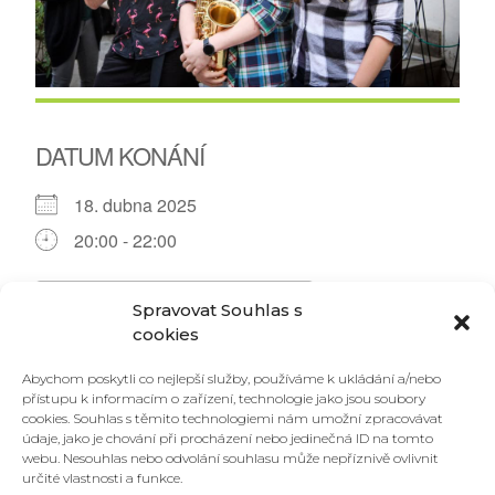
DATUM KONÁNÍ
18. dubna 2025
20:00 - 22:00
PŘIDAT DO KALENDÁŘE
Spravovat Souhlas s
cookies
Download ICS
Google Calendar
Abychom poskytli co nejlepší služby, používáme k ukládání a/nebo
V pátek 18.4. zalijou probouzející se jarní Lužánky
přístupu k informacím o zařízení, technologie jako jsou soubory
tóny melodického drumandbassu a atomosférického
cookies. Souhlas s těmito technologiemi nám umožní zpracovávat
jungle v podání členů brněnské Liquidators Crew,
údaje, jako je chování při procházení nebo jedinečná ID na tomto
kterou doplní LadiS se svým saxofonem. Zastavte se
webu. Nesouhlas nebo odvolání souhlasu může nepříznivě ovlivnit
a užijte si sluníčko a pohodu u Ponavy!
určité vlastnosti a funkce.