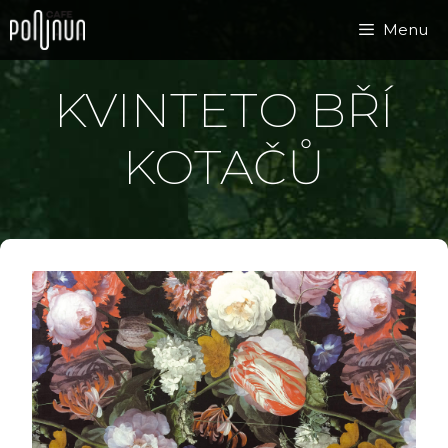
Přeskočit
Menu
na
obsah
KVINTETO BŘÍ
KOTAČŮ