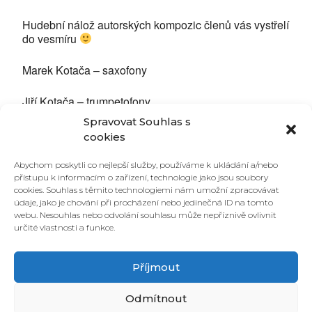
Hudební nálož autorských kompozic členů vás vystřelí
do vesmíru
Marek Kotača – saxofony
Jiří Kotača – trumpetofony
Spravovat Souhlas s
Martin Konvička – piáno
cookies
Peter Korman – kontrabas
Abychom poskytli co nejlepší služby, používáme k ukládání a/nebo
přístupu k informacím o zařízení, technologie jako jsou soubory
cookies. Souhlas s těmito technologiemi nám umožní zpracovávat
Kristián Kuruc – bicí
údaje, jako je chování při procházení nebo jedinečná ID na tomto
webu. Nesouhlas nebo odvolání souhlasu může nepříznivě ovlivnit
Vstupné dobrovolné, Místenka 100 Kč
určité vlastnosti a funkce.
Příjmout
Odmítnout