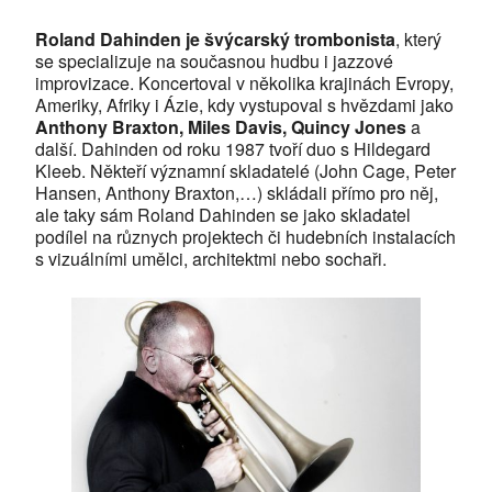
Roland Dahinden je švýcarský trombonista
, který
se specializuje na současnou hudbu i jazzové
improvizace. Koncertoval v několika krajinách Evropy,
Ameriky, Afriky i Ázie, kdy vystupoval s hvězdami jako
Anthony Braxton, Miles Davis, Quincy Jones
a
další. Dahinden od roku 1987 tvoří duo s Hildegard
Kleeb. Někteří významní skladatelé (John Cage, Peter
Hansen, Anthony Braxton,…) skládali přímo pro něj,
ale taky sám Roland Dahinden se jako skladatel
podílel na různych projektech či hudebních instalacích
s vizuálními umělci, architektmi nebo sochaři.