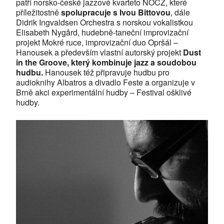
patří norsko-české jazzové kvarteto NOCZ, které
příležitostně
spolupracuje s Ivou Bittovou
, dále
Didrik Ingvaldsen Orchestra s norskou vokalistkou
Elisabeth Nygård, hudebně-taneční improvizační
projekt Mokré ruce, improvizační duo Opršál –
Hanousek a především vlastní autorský projekt
Dust
in the Groove, který kombinuje jazz a soudobou
hudbu.
Hanousek též připravuje hudbu pro
audioknihy Albatros a divadlo Feste a organizuje v
Brně akci experimentální hudby – Festival ošklivé
hudby.