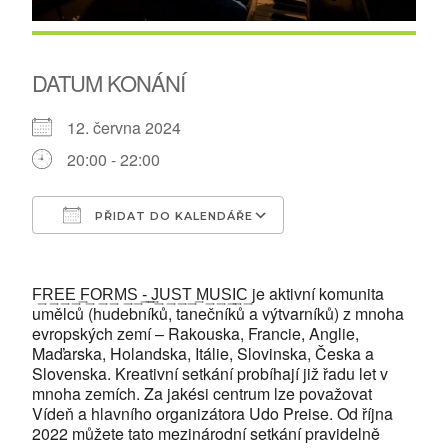
DATUM KONÁNÍ
12. června 2024
20:00 - 22:00
PŘIDAT DO KALENDÁŘE
Download ICS
Google Calendar
F͢R͢E͢E͢ ͢F͢O͢R͢M͢S͢ ͢-͢ ͢J͢U͢S͢T͢ ͢M͢U͢S͢I͢C͢ je aktivní komunita
umělců (hudebníků, tanečníků a výtvarníků) z mnoha
evropských zemí – Rakouska, Francie, Anglie,
Maďarska, Holandska, Itálie, Slovinska, Česka a
Slovenska. Kreativní setkání probíhají již řadu let v
mnoha zemích. Za jakési centrum lze považovat
Vídeň a hlavního organizátora Udo Preise. Od října
2022 můžete tato mezinárodní setkání pravidelně